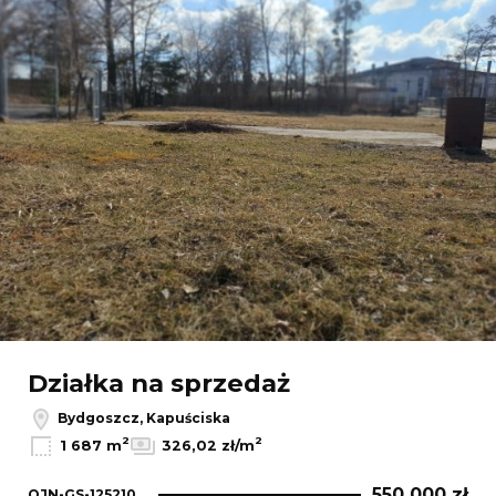
Działka na sprzedaż
Bydgoszcz, Kapuściska
2
2
1 687 m
326,02 zł/m
550 000 zł
OJN-GS-125210