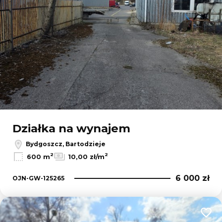
Działka na wynajem
Bydgoszcz, Bartodzieje
2
2
600 m
10,00 zł/m
6 000 zł
OJN-GW-125265
Dodaj