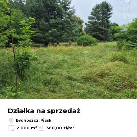
Dodaj
Działka na sprzedaż
Bydgoszcz, Piaski
2
2
2 000 m
360,00 zł/m