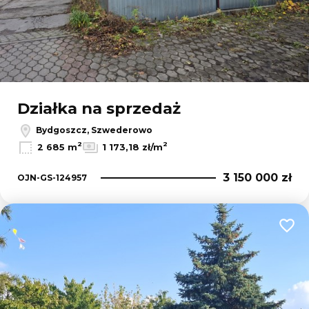
Działka na sprzedaż
Bydgoszcz, Szwederowo
2
2
2 685 m
1 173,18 zł/m
3 150 000 zł
OJN-GS-124957
Dodaj