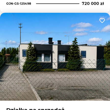
720 000 zł
OJN-GS-125498
Dodaj