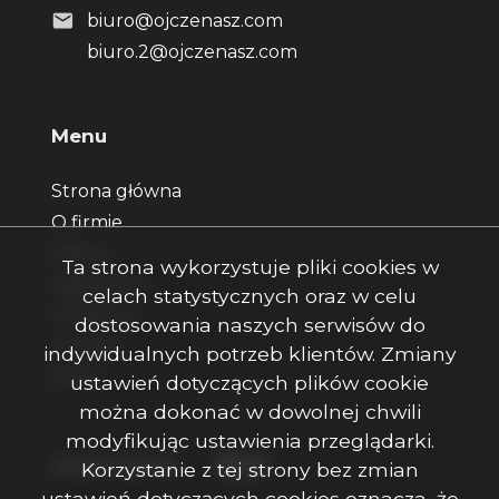
biuro@ojczenasz.com
biuro.2@ojczenasz.com
Menu
Strona główna
O firmie
Oferty
Ta strona wykorzystuje pliki cookies w
Zgłoszenia
celach statystycznych oraz w celu
Ulubione
dostosowania naszych serwisów do
Kontakt
indywidualnych potrzeb klientów. Zmiany
Rodo
ustawień dotyczących plików cookie
można dokonać w dowolnej chwili
modyfikując ustawienia przeglądarki.
Facebook
Facebook
Facebook
Social Media
Korzystanie z tej strony bez zmian
ustawień dotyczących cookies oznacza, że