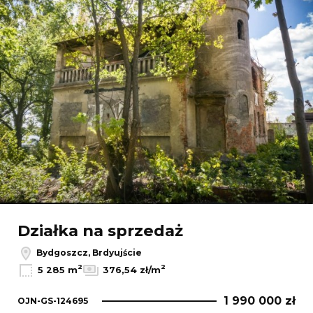
Działka na sprzedaż
Bydgoszcz, Brdyujście
2
2
5 285 m
376,54 zł/m
1 990 000 zł
OJN-GS-124695