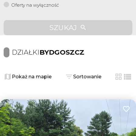
Oferty na wyłączność
SZUKAJ
DZIAŁKI
BYDGOSZCZ
Pokaż na mapie
Sortowanie
tabela
list
Dodaj