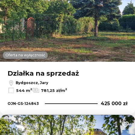
Oferta na wyłączność
Działka na sprzedaż
Bydgoszcz, Jary
2
2
544 m
781,25 zł/m
425 000 zł
OJN-GS-124843
Dodaj