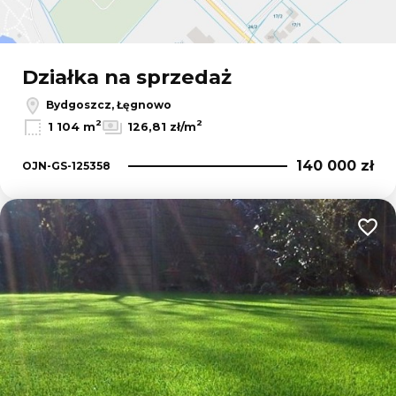
Działka na sprzedaż
Bydgoszcz, Łęgnowo
2
2
1 104 m
126,81 zł/m
140 000 zł
OJN-GS-125358
Dodaj