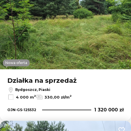
Nowa oferta
Działka na sprzedaż
Bydgoszcz, Piaski
2
2
4 000 m
330,00 zł/m
1 320 000 zł
OJN-GS-125532