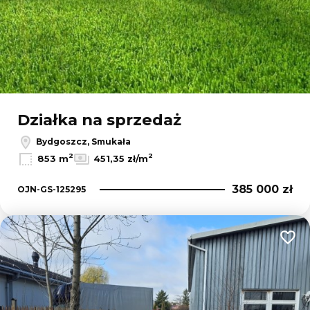
Działka na sprzedaż
Bydgoszcz, Smukała
2
2
853 m
451,35 zł/m
385 000 zł
OJN-GS-125295
Dodaj