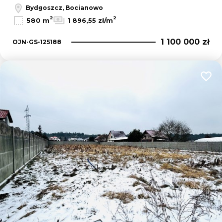
Bydgoszcz, Bocianowo
2
2
580 m
1 896,55 zł/m
1 100 000 zł
OJN-GS-125188
Dodaj