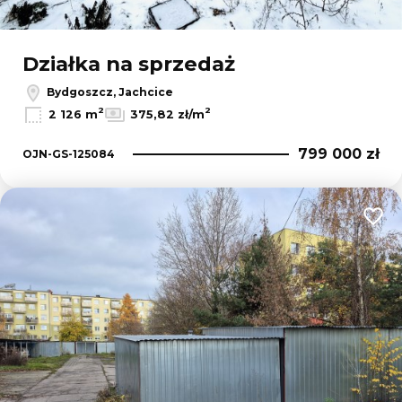
Działka na sprzedaż
Bydgoszcz, Jachcice
2
2
2 126 m
375,82 zł/m
799 000 zł
OJN-GS-125084
Dodaj