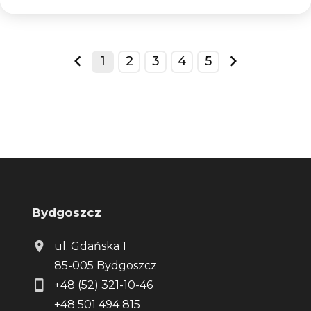
1
2
3
4
5
prev
next
Bydgoszcz
ul. Gdańska 1
85-005 Bydgoszcz
+48 (52) 321-10-46
+48 501 494 815