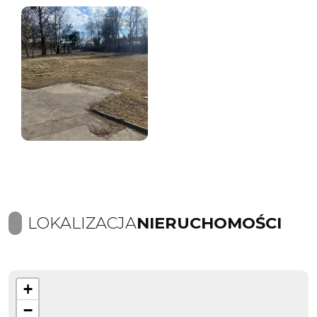
LOKALIZACJA
NIERUCHOMOŚCI
+
−