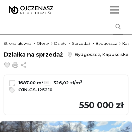
Strona główna
Oferty
Działki
Sprzedaż
Bydgoszcz
Kapu
Działka na sprzedaż
Bydgoszcz, Kapuściska
Dodaj do ulubionych
Drukuj
Udostępnij
2
1687.00 m²
326,02 zł/m
OJN-GS-125210
550 000 zł