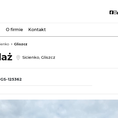
So
O firmie
Kontakt
favorite
ienko
Gliszcz
daż
Sicienko, Gliszcz
GS-125362