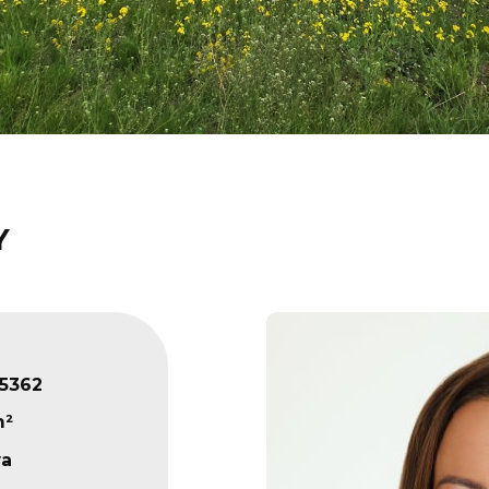
Y
5362
m²
wa