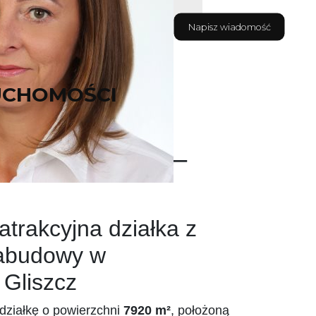
Napisz wiadomość
UCHOMOŚCI
zedaży działki –
trakcyjna działka z
abudowy w
 Gliszcz
działkę o powierzchni
7920 m²
, położoną