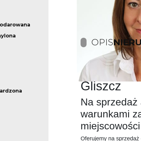
podarowana
hylona
OPIS
NIER
Oferta spr
Gliszcz
ardzona
Na sprzedaż a
warunkami z
miejscowości
Oferujemy na sprzedaż 