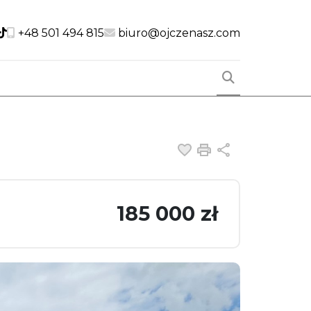
cial link
Social link
Social link
+48 501 494 815
biuro@ojczenasz.com
Dodaj do ulubiony
Drukuj
Udostępnij
185 000 zł