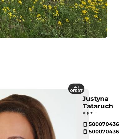
41
OFERT
Justyna
Tataruch
Agent
500070436
500070436