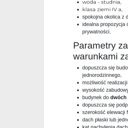
woda - studnia,
klasa ziemi IV a,
spokojna okolica z d
idealna propozycja 
prywatności.
Parametry z
warunkami z
dopuszcza się bud
jednorodzinnego,
możliwość realizacj
wysokość zabudow
budynek do
dwóch 
dopuszcza się podp
szerokość elewacji 
dach płaski lub jedn
kąt nachylenia dac