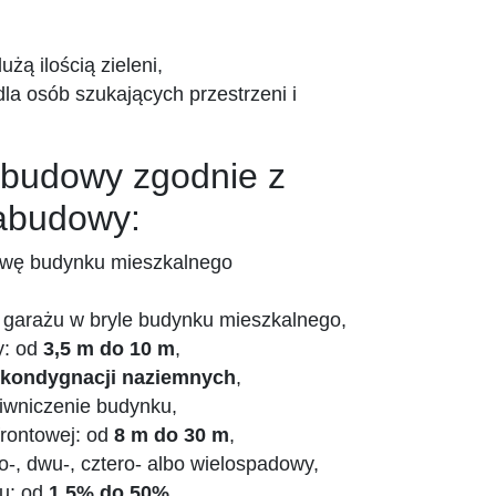
użą ilością zieleni,
dla osób szukających przestrzeni i
abudowy zgodnie z
abudowy:
owę budynku mieszkalnego
i garażu w bryle budynku mieszkalnego,
y: od
3,5 m do 10 m
,
kondygnacji naziemnych
,
iwniczenie budynku,
frontowej: od
8 m do 30 m
,
o-, dwu-, cztero- albo wielospadowy,
hu: od
1,5% do 50%
,