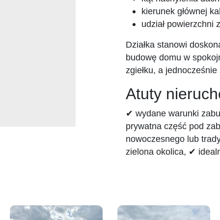
kierunek głównej ka
udział powierzchni
Działka stanowi doskon
budowę domu w spokojny
zgiełku, a jednocześnie
Atuty nieruc
✔ wydane warunki zabud
prywatna część pod zab
nowoczesnego lub trady
zielona okolica, ✔ ideal