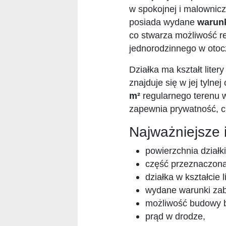
w spokojnej i malownic
posiada wydane
warun
co stwarza możliwość r
jednorodzinnego w otocz
Działka ma kształt liter
znajduje się w jej tylne
m²
regularnego terenu w
zapewnia prywatność, c
Najważniejsze 
powierzchnia działk
część przeznaczon
działka w kształcie l
wydane warunki za
możliwość budowy 
prąd w drodze,