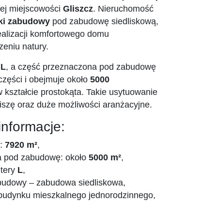
zej miejscowości
Gliszcz
. Nieruchomość
ki zabudowy
pod zabudowę siedliskową,
ealizacji komfortowego domu
eniu natury.
y
L
, a część przeznaczona pod zabudowę
j części i obejmuje około
5000
 kształcie prostokąta. Takie usytuowanie
iszę oraz duże możliwości aranżacyjne.
informacje:
i:
7920 m²
,
a pod zabudowę: około
5000 m²
,
itery
L
,
budowy – zabudowa siedliskowa,
budynku mieszkalnego jednorodzinnego,