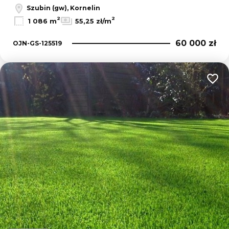
Szubin (gw), Kornelin
2
2
1 086 m
55,25 zł/m
60 000 zł
OJN-GS-125519
Dodaj