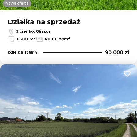
Nowa oferta
Działka na sprzedaż
Sicienko, Gliszcz
2
2
1 500 m
60,00 zł/m
90 000 zł
OJN-GS-125514
Dodaj