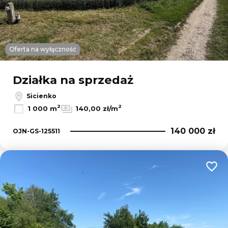
Oferta na wyłączność
Działka na sprzedaż
Sicienko
2
2
1 000 m
140,00 zł/m
140 000 zł
OJN-GS-125511
Dodaj