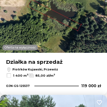
Oferta na wyłączność
Działka na sprzedaż
Piotrków Kujawski, Przewóz
2
2
1 400 m
85,00 zł/m
119 000 zł
OJN-GS-125537
Dodaj