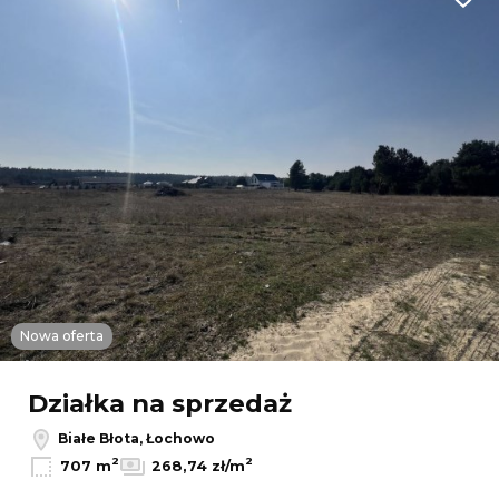
Dodaj
Nowa oferta
Działka na sprzedaż
Białe Błota, Łochowo
2
2
707 m
268,74 zł/m