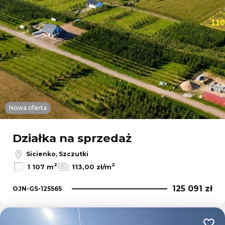
Nowa oferta
Działka na sprzedaż
Sicienko, Szczutki
2
2
1 107 m
113,00 zł/m
125 091 zł
OJN-GS-125565