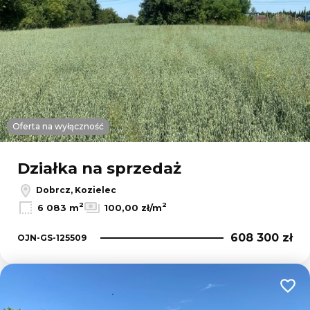
Oferta na wyłączność
Działka na sprzedaż
Dobrcz, Kozielec
2
2
6 083 m
100,00 zł/m
608 300 zł
OJN-GS-125509
Dodaj