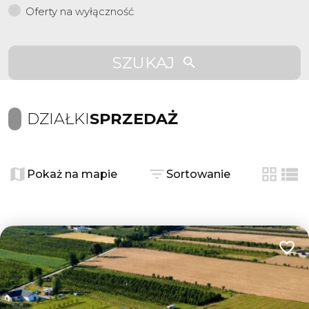
Oferty na wyłączność
SZUKAJ
DZIAŁKI
SPRZEDAŻ
Pokaż na mapie
Sortowanie
tabela
list
Dodaj