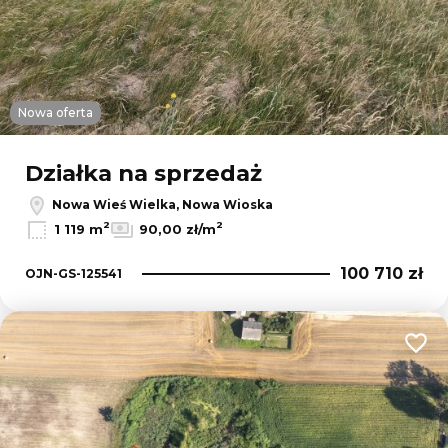
Nowa oferta
Działka na sprzedaż
Nowa Wieś Wielka, Nowa Wioska
2
2
1 119 m
90,00 zł/m
100 710 zł
OJN-GS-125541
Dodaj