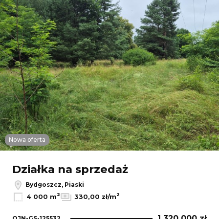
Nowa oferta
Działka na sprzedaż
Bydgoszcz, Piaski
2
2
4 000 m
330,00 zł/m
1 320 000 zł
OJN-GS-125532