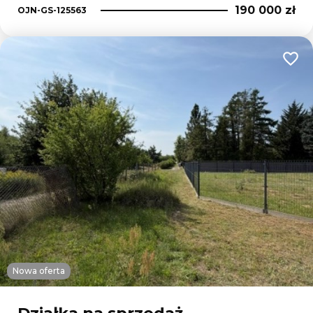
190 000 zł
OJN-GS-125563
Dodaj
Nowa oferta