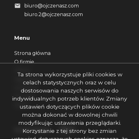
biuro@ojczenasz.com
biuro.2@ojczenasz.com
Menu
Strona główna
O firmie
Oferty
Ta strona wykorzystuje pliki cookies w
Zgłoszenia
celach statystycznych oraz w celu
Ulubione
dostosowania naszych serwisów do
Kontakt
indywidualnych potrzeb klientów. Zmiany
Rodo
ustawień dotyczących plików cookie
można dokonać w dowolnej chwili
modyfikując ustawienia przeglądarki.
Facebook
Facebook
Facebook
Social Media
Korzystanie z tej strony bez zmian
ustawień dotyczących cookies oznacza, że