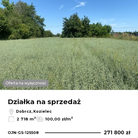
Oferta na wyłączność
Działka na sprzedaż
Dobrcz, Kozielec
2
2
2 718 m
100,00 zł/m
271 800 zł
OJN-GS-125508