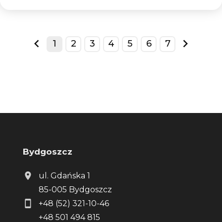
1
2
3
4
5
6
7
prev
next
Bydgoszcz
ul. Gdańska 1
85-005 Bydgoszcz
+48 (52) 321-10-46
+48 501 494 815