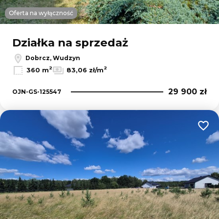
Oferta na wyłączność
Działka na sprzedaż
Dobrcz, Wudzyn
2
2
360 m
83,06 zł/m
29 900 zł
OJN-GS-125547
Dodaj