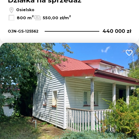
Działka na sprzedaż
Osielsko
2
2
800 m
550,00 zł/m
440 000 zł
OJN-GS-125562
Dodaj