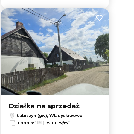
lubionych
Dodaj do ulubion
Działka na sprzedaż
Łabiszyn (gw), Władysławowo
2
2
1 000 m
75,00 zł/m