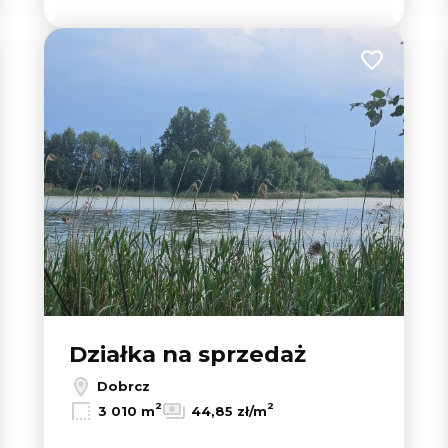
 do ulubionych
Dodaj do u
Działka na sprzedaż
Dobrcz
2
2
3 010 m
44,85 zł/m