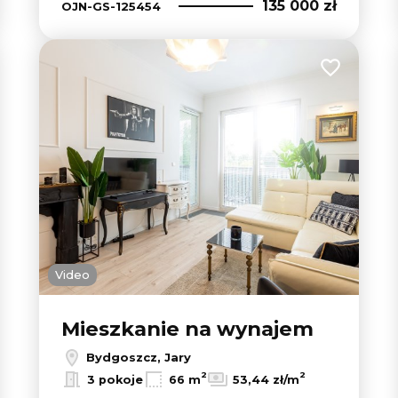
135 000 zł
OJN-GS-125454
 do ulubionych
Dodaj do u
Video
Mieszkanie na wynajem
Bydgoszcz, Jary
2
2
3 pokoje
66 m
53,44 zł/m