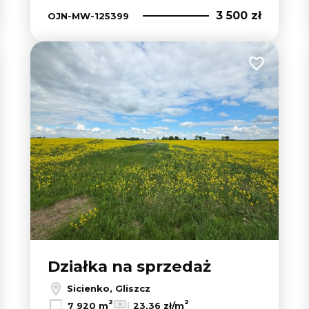
3 500 zł
OJN-MW-125399
 do ulubionych
Dodaj do u
Działka na sprzedaż
Sicienko, Gliszcz
2
2
7 920 m
23,36 zł/m