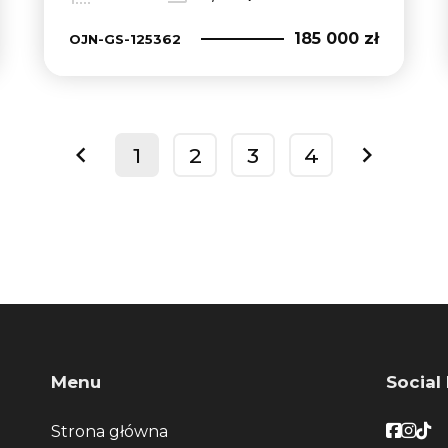
185 000 zł
OJN-GS-125362
1
2
3
4
prev
next
Menu
Social
Faceb
Face
Fac
Strona główna