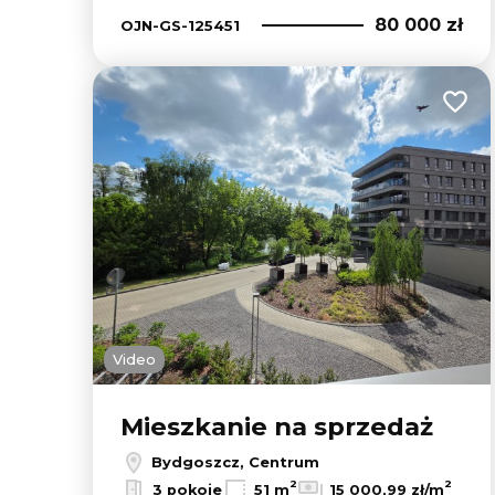
80 000 zł
OJN-GS-125451
Dodaj
Video
Mieszkanie na sprzedaż
Bydgoszcz, Centrum
2
2
3 pokoje
51 m
15 000,99 zł/m