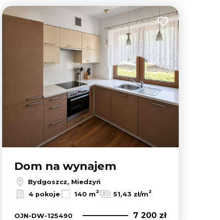
lubionych
Dodaj do ulubion
Dom na wynajem
Bydgoszcz, Miedzyń
2
2
4 pokoje
140 m
51,43 zł/m
7 200 zł
OJN-DW-125490