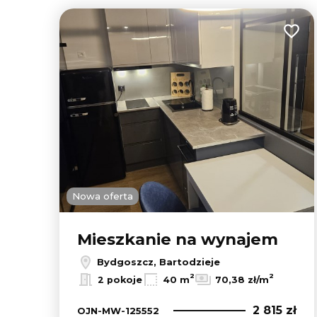
Dodaj
Nowa oferta
Mieszkanie na wynajem
Bydgoszcz, Bartodzieje
2
2
2 pokoje
40 m
70,38 zł/m
2 815 zł
OJN-MW-125552