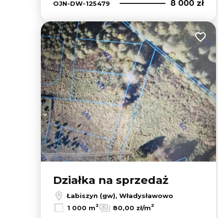
8 000 zł
OJN-DW-125479
Dodaj
Działka na sprzedaż
Łabiszyn (gw), Władysławowo
2
2
1 000 m
80,00 zł/m