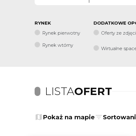
RYNEK
DODATKOWE OP
Rynek pierwotny
Oferty ze zdjęc
Rynek wtórny
Wirtualne spac
LISTA
OFERT
Pokaż na mapie
Sortowan