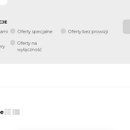
CJE
iami
Oferty specjalne
Oferty bez prowizji
Oferty na
ery
wyłączność
ie
tabela
lista