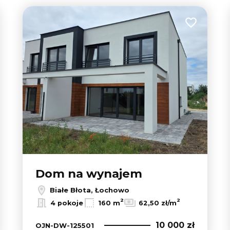
 do ulubionych
Dodaj do u
Dom na wynajem
Białe Błota, Łochowo
2
2
4 pokoje
160 m
62,50 zł/m
10 000 zł
OJN-DW-125501