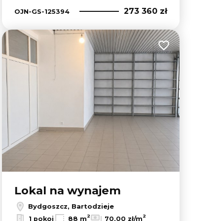
273 360 zł
OJN-GS-125394
lubionych
Dodaj do ulubion
Lokal na wynajem
Bydgoszcz, Bartodzieje
2
2
1 pokoj
88 m
70,00 zł/m