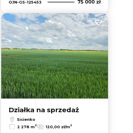
75 000 zł
OJN-GS-125453
lubionych
Dodaj do ulubion
Działka na sprzedaż
Sicienko
2
2
2 278 m
120,00 zł/m