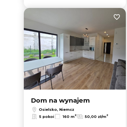
Dodaj
Dom na wynajem
Osielsko, Niemcz
2
2
5 pokoi
160 m
50,00 zł/m