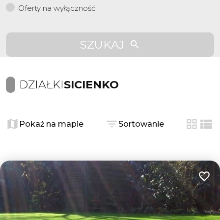
Oferty na wyłączność
SZUKAJ
DZIAŁKI
SICIENKO
Pokaż na mapie
Sortowanie
tabela
list
Dodaj