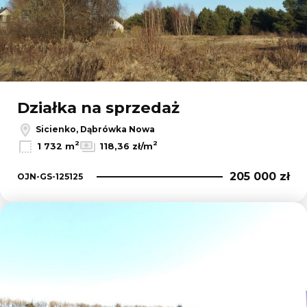
Działka na sprzedaż
Sicienko, Dąbrówka Nowa
2
2
1 732 m
118,36 zł/m
205 000 zł
OJN-GS-125125
Dodaj