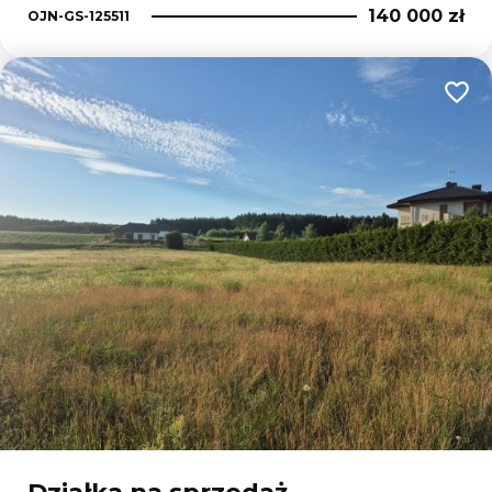
140 000 zł
OJN-GS-125511
Dodaj