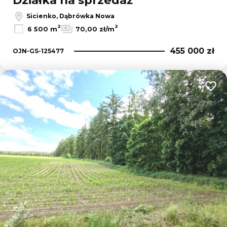
Działka na sprzedaż
Sicienko, Dąbrówka Nowa
2
2
6 500 m
70,00 zł/m
455 000 zł
OJN-GS-125477
Dodaj