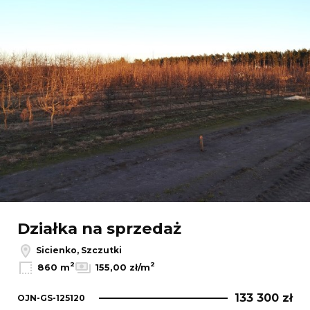
Działka na sprzedaż
Sicienko, Szczutki
2
2
860 m
155,00 zł/m
133 300 zł
OJN-GS-125120