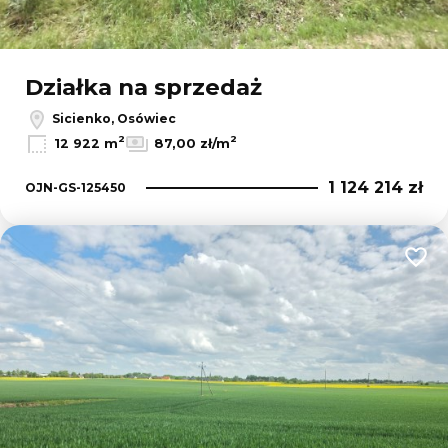
Działka na sprzedaż
Sicienko, Osówiec
2
2
12 922 m
87,00 zł/m
1 124 214 zł
OJN-GS-125450
Dodaj