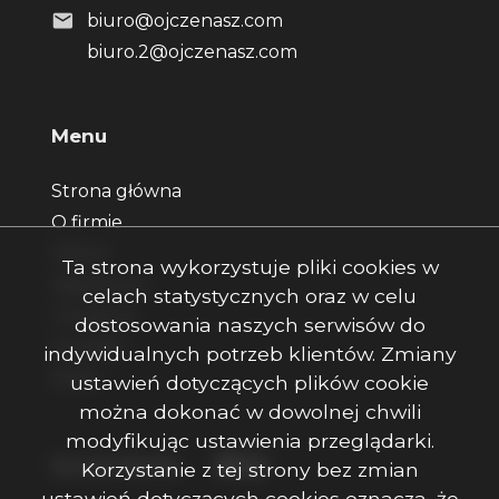
biuro@ojczenasz.com
biuro.2@ojczenasz.com
Menu
Strona główna
O firmie
Oferty
Ta strona wykorzystuje pliki cookies w
Zgłoszenia
celach statystycznych oraz w celu
Ulubione
dostosowania naszych serwisów do
Kontakt
indywidualnych potrzeb klientów. Zmiany
Rodo
ustawień dotyczących plików cookie
można dokonać w dowolnej chwili
modyfikując ustawienia przeglądarki.
Facebook
Facebook
Facebook
Social Media
Korzystanie z tej strony bez zmian
ustawień dotyczących cookies oznacza, że