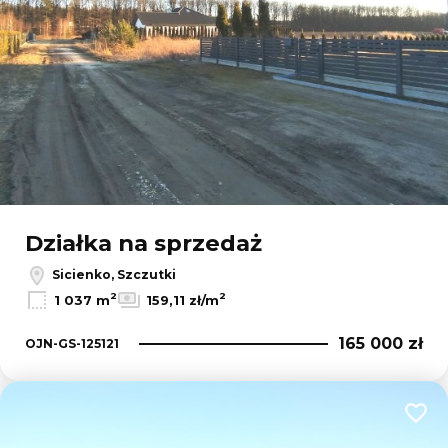
Działka na sprzedaż
Sicienko, Szczutki
2
2
1 037 m
159,11 zł/m
165 000 zł
OJN-GS-125121
Dodaj