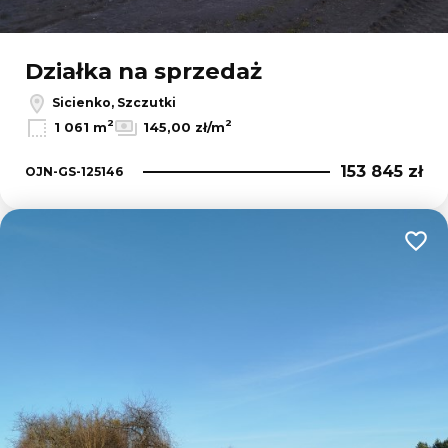
Działka na sprzedaż
Sicienko, Szczutki
2
2
1 061 m
145,00 zł/m
153 845 zł
OJN-GS-125146
Dodaj