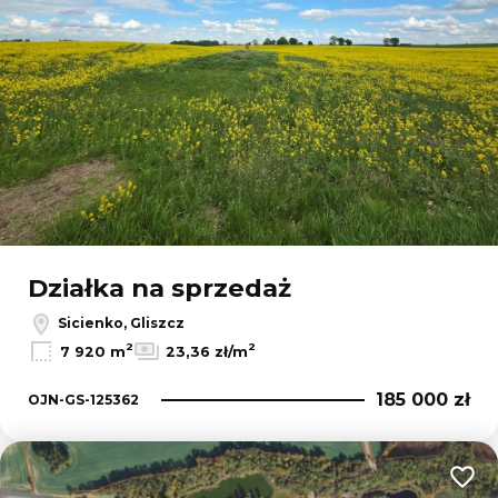
Działka na sprzedaż
Sicienko, Gliszcz
2
2
7 920 m
23,36 zł/m
185 000 zł
OJN-GS-125362
Dodaj