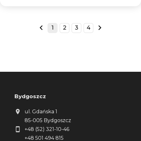
1
2
3
4
prev
next
Bydgoszcz
ul. Gdańska 1
85-005 Bydgoszcz
+48 (52) 321-10-46
+48 501 494 815