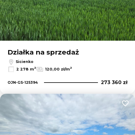
Działka na sprzedaż
Sicienko
2
2
2 278 m
120,00 zł/m
273 360 zł
OJN-GS-125394
Dodaj