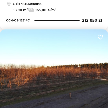
Sicienko, Szczutki
2
2
1 290 m
165,00 zł/m
212 850 zł
OJN-GS-125147
Dodaj