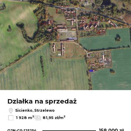
Działka na sprzedaż
Sicienko, Strzelewo
2
2
1 928 m
81,95 zł/m
158 000 zł
OJN-GS-125254