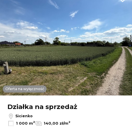
Dodaj
Oferta na wyłączność
Działka na sprzedaż
Sicienko
2
2
1 000 m
140,00 zł/m