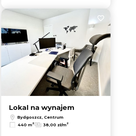
lubionych
Dodaj do ulubion
Lokal na wynajem
Bydgoszcz, Centrum
2
2
440 m
38,00 zł/m