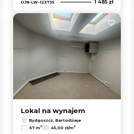
1 485 zł
OJN-LW-123735
 do ulubionych
Dodaj do u
Lokal na wynajem
Bydgoszcz, Bartodzieje
2
2
67 m
45,00 zł/m