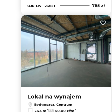
765 zł
OJN-LW-123651
Dodaj
Lokal na wynajem
Bydgoszcz, Centrum
2
2
244 m
50,00 zł/m