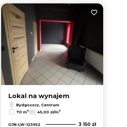
lubionych
Dodaj do ulubion
Lokal na wynajem
Bydgoszcz, Centrum
2
2
70 m
45,00 zł/m
3 150 zł
OJN-LW-123952