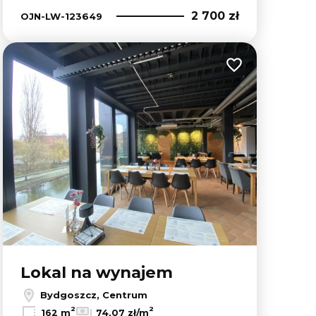
2 700 zł
OJN-LW-123649
lubionych
Dodaj do ulubion
Lokal na wynajem
Bydgoszcz, Centrum
2
2
162 m
74,07 zł/m