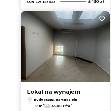
5 130 zł
OJN-LW-123823
Dodaj
Lokal na wynajem
Bydgoszcz, Bartodzieje
2
2
17 m
45,00 zł/m