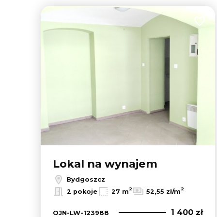
Dodaj
Lokal na wynajem
Bydgoszcz
2
2
2 pokoje
27 m
52,55 zł/m
1 400 zł
OJN-LW-123988