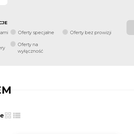
CJE
iami
Oferty specjalne
Oferty bez prowizji
Oferty na
ery
wyłączność
EM
ie
tabela
lista