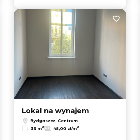
 do ulubionych
Dodaj do u
Lokal na wynajem
Bydgoszcz, Centrum
2
2
33 m
45,00 zł/m