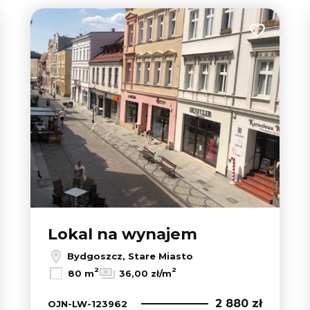
 do ulubionych
Dodaj do u
Lokal na wynajem
Bydgoszcz, Stare Miasto
2
2
80 m
36,00 zł/m
2 880 zł
OJN-LW-123962