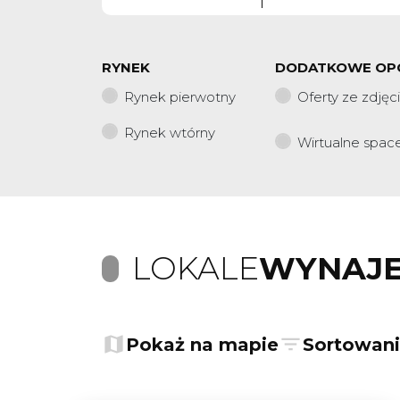
RYNEK
DODATKOWE OP
Rynek pierwotny
Oferty ze zdjęc
Rynek wtórny
Wirtualne spac
LOKALE
WYNAJ
Pokaż na mapie
Sortowan