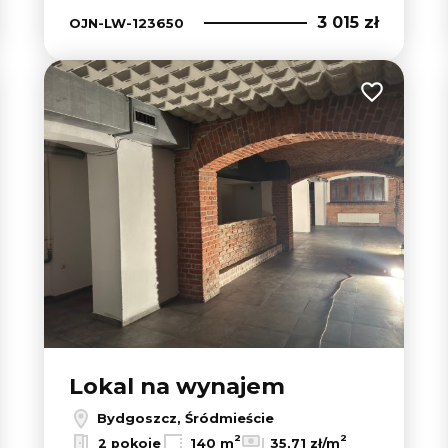
3 015 zł
OJN-LW-123650
 do ulubionych
Dodaj do u
Lokal na wynajem
Bydgoszcz, Śródmieście
2
2
2 pokoje
140 m
35,71 zł/m