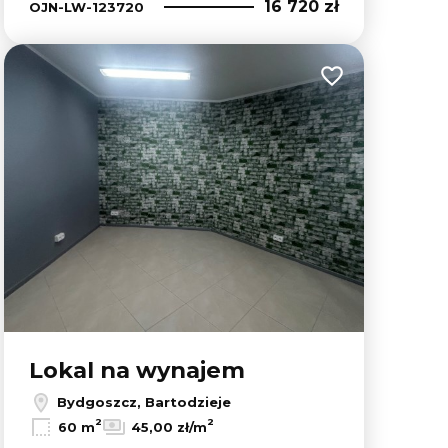
16 720 zł
OJN-LW-123720
lubionych
Dodaj do ulubion
Lokal na wynajem
Bydgoszcz, Bartodzieje
2
2
60 m
45,00 zł/m