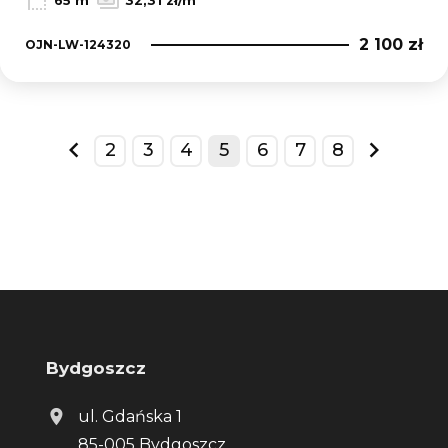
65 m
32,31 zł/m
2 100 zł
OJN-LW-124320
2
3
4
5
6
7
8
prev
next
Bydgoszcz
ul. Gdańska 1
85-005 Bydgoszcz