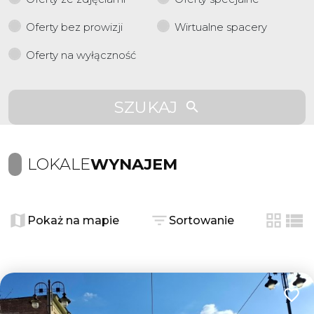
Oferty bez prowizji
Wirtualne spacery
Oferty na wyłączność
SZUKAJ
LOKALE
WYNAJEM
Pokaż na mapie
Sortowanie
tabela
list
Dodaj