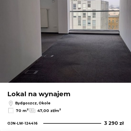
Lokal na wynajem
Bydgoszcz, Okole
2
2
70 m
47,00 zł/m
3 290 zł
OJN-LW-124416