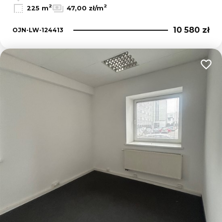
2
2
225 m
47,00 zł/m
10 580 zł
OJN-LW-124413
Dodaj