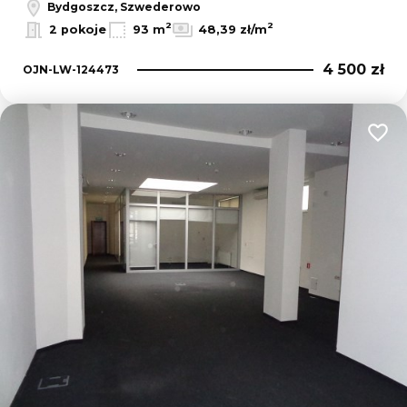
Bydgoszcz, Szwederowo
2
2
2 pokoje
93 m
48,39 zł/m
4 500 zł
OJN-LW-124473
Dodaj