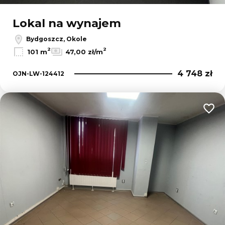
Lokal na wynajem
Bydgoszcz, Okole
2
2
101 m
47,00 zł/m
4 748 zł
OJN-LW-124412
Dodaj