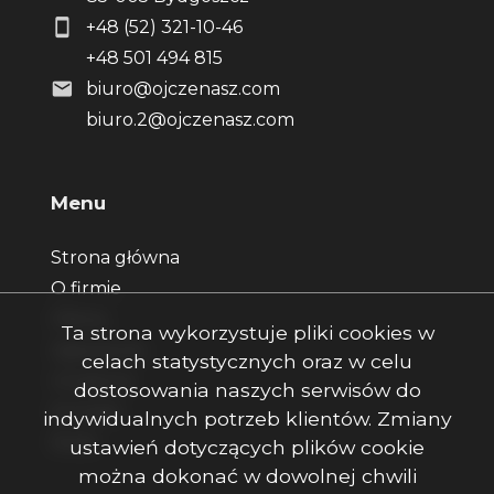
+48 (52) 321-10-46
+48 501 494 815
biuro@ojczenasz.com
biuro.2@ojczenasz.com
Menu
Strona główna
O firmie
Oferty
Ta strona wykorzystuje pliki cookies w
Zgłoszenia
celach statystycznych oraz w celu
Ulubione
dostosowania naszych serwisów do
Kontakt
indywidualnych potrzeb klientów. Zmiany
Rodo
ustawień dotyczących plików cookie
można dokonać w dowolnej chwili