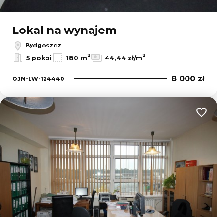
Lokal na wynajem
Bydgoszcz
2
2
5 pokoi
180 m
44,44 zł/m
8 000 zł
OJN-LW-124440
Dodaj