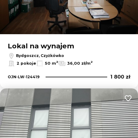
Lokal na wynajem
Bydgoszcz, Czyżkówko
2
2
2 pokoje
50 m
36,00 zł/m
1 800 zł
OJN-LW-124419
Dodaj