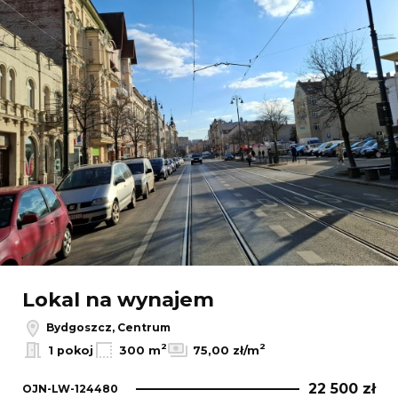
Lokal na wynajem
Bydgoszcz, Centrum
2
2
1 pokoj
300 m
75,00 zł/m
22 500 zł
OJN-LW-124480