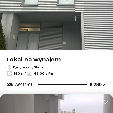
Lokal na wynajem
Bydgoszcz, Okole
2
2
180 m
46,00 zł/m
8 280 zł
OJN-LW-124418
Dodaj