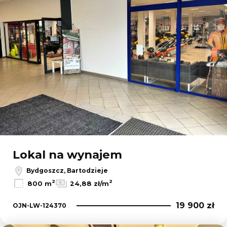
Lokal na wynajem
Bydgoszcz, Bartodzieje
2
2
800 m
24,88 zł/m
19 900 zł
OJN-LW-124370