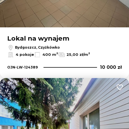
Lokal na wynajem
Bydgoszcz, Czyżkówko
2
2
4 pokoje
400 m
25,00 zł/m
10 000 zł
OJN-LW-124389
Dodaj