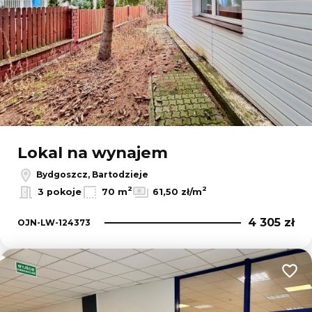
Lokal na wynajem
Bydgoszcz, Bartodzieje
2
2
3 pokoje
70 m
61,50 zł/m
4 305 zł
OJN-LW-124373
Dodaj