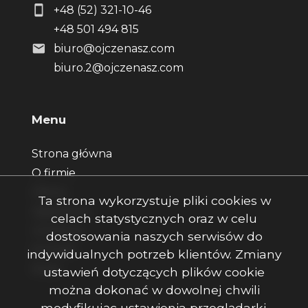
+48 (52) 321-10-46
+48 501 494 815
biuro@ojczenasz.com
biuro.2@ojczenasz.com
Menu
Strona główna
O firmie
Oferty
Ta strona wykorzystuje pliki cookies w
Zgłoszenia
celach statystycznych oraz w celu
Ulubione
dostosowania naszych serwisów do
Kontakt
indywidualnych potrzeb klientów. Zmiany
Rodo
ustawień dotyczących plików cookie
można dokonać w dowolnej chwili
modyfikując ustawienia przeglądarki.