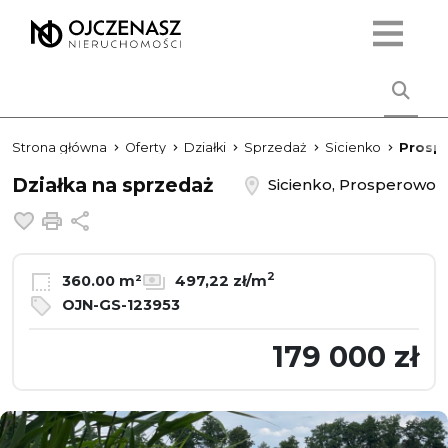
Strona główna
Oferty
Działki
Sprzedaż
Sicienko
Prosp
Działka na sprzedaż
Sicienko, Prosperowo
Dodaj do ulubionych
Drukuj
Udostępnij
2
360.00 m²
497,22 zł/m
OJN-GS-123953
179 000 zł