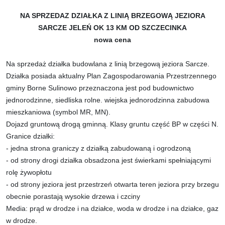
NA SPRZEDAZ DZIAŁKA Z LINIĄ BRZEGOWĄ JEZIORA
SARCZE JELEŃ OK 13 KM OD SZCZECINKA
nowa cena
Na sprzedaż działka budowlana z linią brzegową jeziora Sarcze.
Działka posiada aktualny Plan Zagospodarowania Przestrzennego
gminy Borne Sulinowo przeznaczona jest pod budownictwo
jednorodzinne, siedliska rolne. wiejska jednorodzinna zabudowa
mieszkaniowa (symbol MR, MN).
Dojazd gruntową drogą gminną. Klasy gruntu część BP w części N.
Granice działki:
- jedna strona graniczy z działką zabudowaną i ogrodzoną
- od strony drogi działka obsadzona jest świerkami spełniającymi
rolę żywopłotu
- od strony jeziora jest przestrzeń otwarta teren jeziora przy brzegu
obecnie porastają wysokie drzewa i czciny
Media: prąd w drodze i na działce, woda w drodze i na działce, gaz
w drodze.