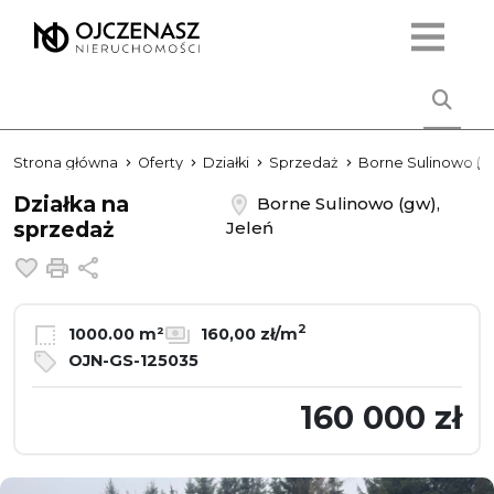
Strona główna
Oferty
Działki
Sprzedaż
Borne Sulinowo (g
Działka na
Borne Sulinowo (gw),
sprzedaż
Jeleń
Dodaj do ulubionych
Drukuj
Udostępnij
2
1000.00 m²
160,00 zł/m
OJN-GS-125035
160 000 zł