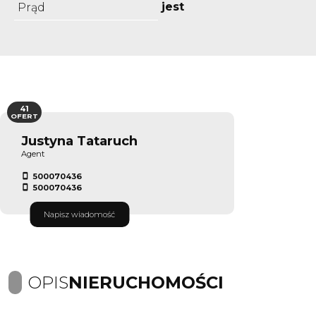
jest
Prąd
41
OFERT
Justyna Tataruch
Agent
500070436
500070436
Napisz wiadomość
OPIS
NIERUCHOMOŚCI