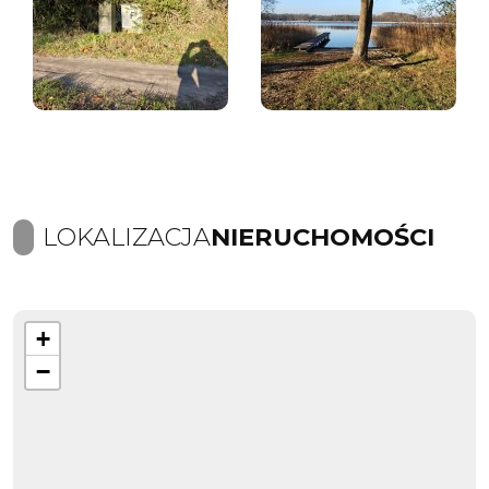
LOKALIZACJA
NIERUCHOMOŚCI
+
−