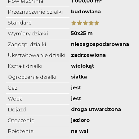
1 000,00 m²
Powierzchnia
budowlana
Przeznaczenie działki
Standard
50x25 m
Wymiary działki
niezagospodarowana
Zagosp. działki
zadrzewiona
Ukształtowanie działki
wielokąt
Kształt działki
siatka
Ogrodzenie działki
jest
Gaz
jest
Woda
droga utwardzona
Dojazd
jezioro
Otoczenie
na wsi
Położenie