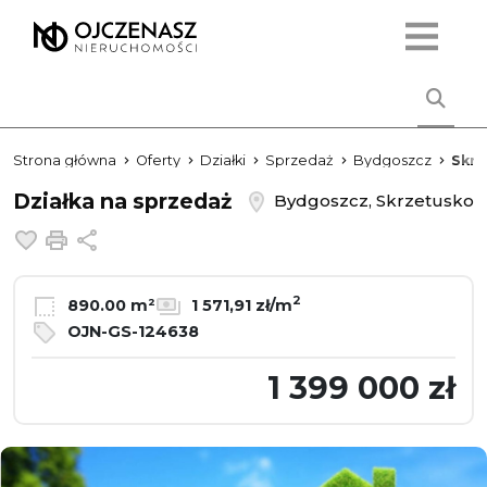
Strona główna
Oferty
Działki
Sprzedaż
Bydgoszcz
Skrz
Działka na sprzedaż
Bydgoszcz, Skrzetusko
Dodaj do ulubionych
Drukuj
Udostępnij
2
890.00 m²
1 571,91 zł/m
OJN-GS-124638
1 399 000 zł