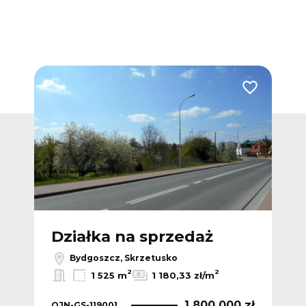
Dodaj do ulub
Działka na sprzedaż
Bydgoszcz, Skrzetusko
2
2
1 525 m
1 180,33 zł/m
1 800 000 zł
OJN-GS-119001