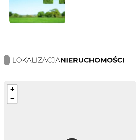
LOKALIZACJA
NIERUCHOMOŚCI
+
−