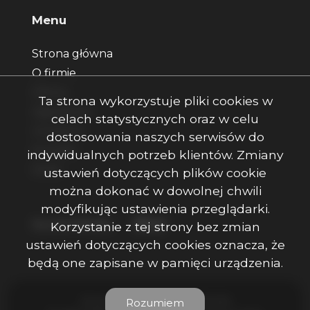
Menu
Strona główna
O firmie
Oferty
Ta strona wykorzystuje pliki cookies w
Zgłoszenia
celach statystycznych oraz w celu
Ulubione
dostosowania naszych serwisów do
Kontakt
indywidualnych potrzeb klientów. Zmiany
Rodo
ustawień dotyczących plików cookie
można dokonać w dowolnej chwili
modyfikując ustawienia przeglądarki.
Facebook
Facebook
Facebook
Social Media
Korzystanie z tej strony bez zmian
ustawień dotyczących cookies oznacza, że
będą one zapisane w pamięci urządzenia.
Ojczenasz Nieruchomości © 2026
Rozumiem