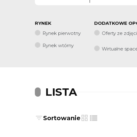
RYNEK
DODATKOWE OP
Rynek pierwotny
Oferty ze zdjęc
Rynek wtórny
Wirtualne spac
LISTA
Sortowanie
tabela
lista