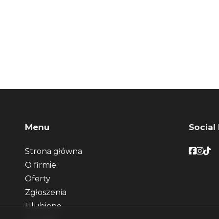
Menu
Social
Faceb
Face
Fac
Strona główna
O firmie
Oferty
Zgłoszenia
Ulubione