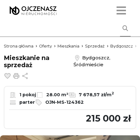
Strona główna
Oferty
Mieszkania
Sprzedaż
Bydgoszcz
Mieszkanie na
Bydgoszcz,
sprzedaż
Śródmieście
Dodaj do ulubionych
Drukuj
Udostępnij
2
1 pokoj
28.00 m²
7 678,57 zł/m
parter
OJN-MS-124362
215 000 zł