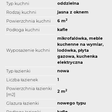
oddzielna
Typ kuchni
jasna z oknem
Rodzaj kuchni
2
6 m
Powierzchnia kuchni
kafle
Podłoga kuchni
mikrofalówka, meble
kuchenne na wymiar,
Wyposażenie kuchni
lodówka, płyta
gazowa, kuchenka
elektryczna
nowa
Typ łazienki
1
Liczba łazienek
Powierzchnia łazienki
2
2 m
[m2]
nowego typu
Glazura łazienki
kafle