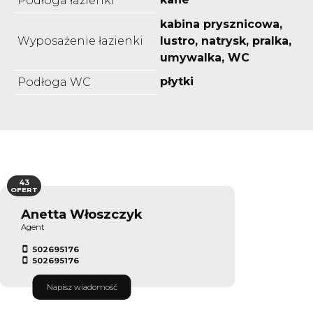
Podłoga łazienki
kabina prysznicowa,
Wyposażenie łazienki
lustro, natrysk, pralka,
umywalka, WC
płytki
Podłoga WC
43
OFERT
Anetta Włoszczyk
Agent
502695176
502695176
Napisz wiadomość