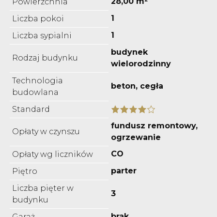
28,00 m²
Powierzchnia
1
Liczba pokoi
1
Liczba sypialni
budynek
Rodzaj budynku
wielorodzinny
Technologia
beton, cegła
budowlana
Standard
fundusz remontowy,
Opłaty w czynszu
ogrzewanie
CO
Opłaty wg liczników
parter
Piętro
Liczba pięter w
3
budynku
brak
Garaż