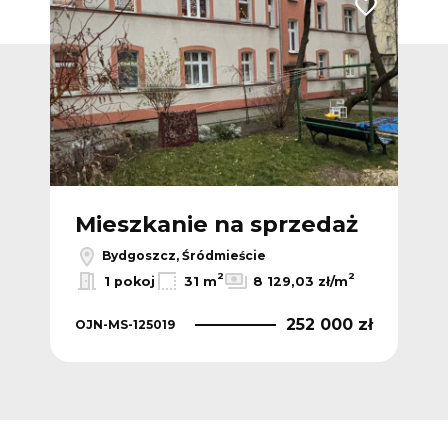
Dodaj do ulubionych
Dodaj do ulub
ż
Mieszkanie na sprzedaż
M
Bydgoszcz, Śródmieście
2
2
2
m
1 pokoj
31 m
8 129,03 zł/m
 zł
252 000 zł
OJN-MS-125019
OJN