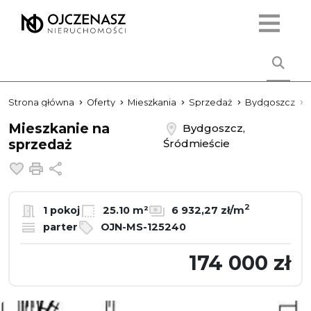
Strona główna
Oferty
Mieszkania
Sprzedaż
Bydgoszcz
Mieszkanie na
Bydgoszcz,
sprzedaż
Śródmieście
Dodaj do ulubionych
Drukuj
Udostępnij
2
1 pokoj
25.10 m²
6 932,27 zł/m
parter
OJN-MS-125240
174 000 zł