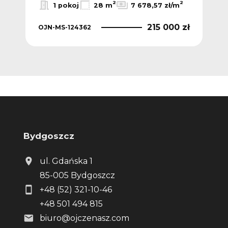
2
2
2
m
1 pokoj
28 m
7 678,57 zł/m
 zł
215 000 zł
OJN-MS-124362
OJN
Bydgoszcz
ul. Gdańska 1
85-005 Bydgoszcz
+48 (52) 321-10-46
+48 501 494 815
biuro@ojczenasz.com