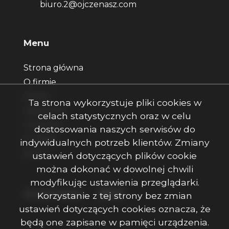
biuro.2@ojczenasz.com
Menu
Strona główna
O firmie
Oferty
Ta strona wykorzystuje pliki cookies w
Zgłoszenia
celach statystycznych oraz w celu
Ulubione
dostosowania naszych serwisów do
Kontakt
indywidualnych potrzeb klientów. Zmiany
Rodo
ustawień dotyczących plików cookie
można dokonać w dowolnej chwili
modyfikując ustawienia przeglądarki.
Facebook
Facebook
Facebook
Social Media
Korzystanie z tej strony bez zmian
ustawień dotyczących cookies oznacza, że
będą one zapisane w pamięci urządzenia.