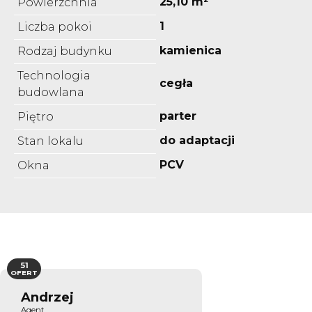
25,10 m²
Powierzchnia
1
Liczba pokoi
kamienica
Rodzaj budynku
Technologia
cegła
budowlana
parter
Piętro
do adaptacji
Stan lokalu
PCV
Okna
51
OFERT
Andrzej
Agent