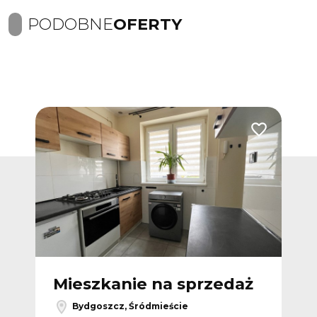
PODOBNE
OFERTY
Dodaj do ulubionych
Dodaj do ulub
ż
Mieszkanie na sprzedaż
M
Bydgoszcz, Śródmieście