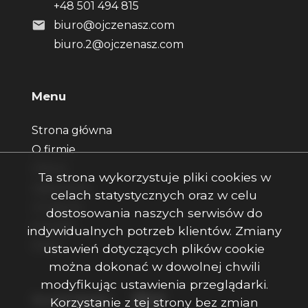
+48 501 494 815
biuro@ojczenasz.com
biuro.2@ojczenasz.com
Menu
Strona główna
O firmie
Oferty
Ta strona wykorzystuje pliki cookies w
Zgłoszenia
celach statystycznych oraz w celu
Ulubione
dostosowania naszych serwisów do
Kontakt
indywidualnych potrzeb klientów. Zmiany
Rodo
ustawień dotyczących plików cookie
można dokonać w dowolnej chwili
modyfikując ustawienia przeglądarki.
Facebook
Facebook
Facebook
Social Media
Korzystanie z tej strony bez zmian