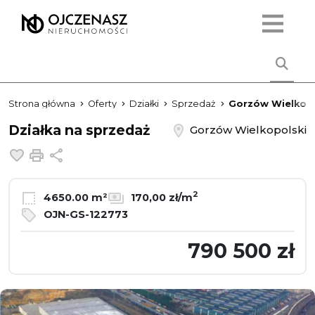
Strona główna
Oferty
Działki
Sprzedaż
Gorzów Wielkopo
Działka na sprzedaż
Gorzów Wielkopolski
Dodaj do ulubionych
Drukuj
Udostępnij
2
4650.00 m²
170,00 zł/m
OJN-GS-122773
790 500 zł