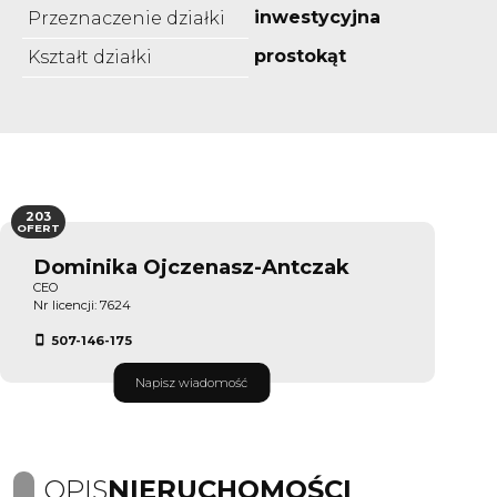
inwestycyjna
Przeznaczenie działki
prostokąt
Kształt działki
203
OFERT
Dominika Ojczenasz-Antczak
CEO
Nr licencji: 7624
507-146-175
Napisz wiadomość
OPIS
NIERUCHOMOŚCI