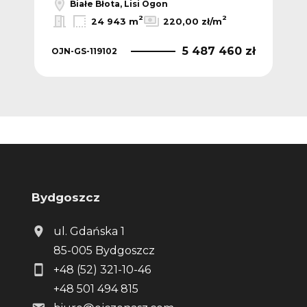
Białe Błota, Lisi Ogon
2
2
24 943 m
220,00 zł/m
 zł
5 487 460 zł
OJN-GS-119102
OJN
Bydgoszcz
ul. Gdańska 1
85-005 Bydgoszcz
+48 (52) 321-10-46
+48 501 494 815