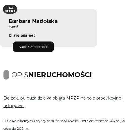
163
OFERT
Barbara Nadolska
Agent
514-058-962
Napisz wiadomość
OPIS
NIERUCHOMOŚCI
Do zakupu duża działka objęta MPZP na cele produkcyjne i
usługowe.
Działka o ładnym i dającym duże możliwości kształcie, front to 146 m., w
głąb do 202 m.