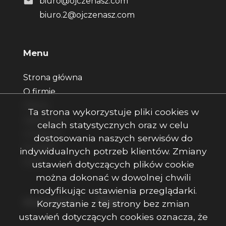
biuro@ojczenasz.com
biuro.2@ojczenasz.com
Menu
Strona główna
O firmie
Oferty
Ta strona wykorzystuje pliki cookies w
Zgłoszenia
celach statystycznych oraz w celu
Ulubione
dostosowania naszych serwisów do
Kontakt
indywidualnych potrzeb klientów. Zmiany
Rodo
ustawień dotyczących plików cookie
można dokonać w dowolnej chwili
modyfikując ustawienia przeglądarki.
Facebook
Facebook
Facebook
Social Media
Korzystanie z tej strony bez zmian
ustawień dotyczących cookies oznacza, że