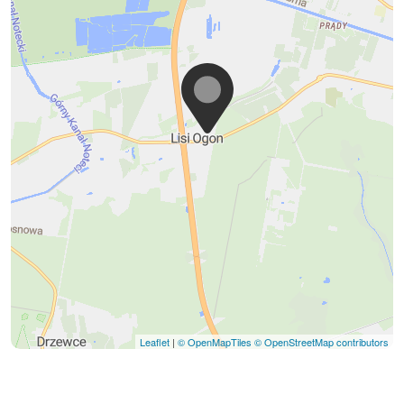
Leaflet
|
© OpenMapTiles
© OpenStreetMap contributors