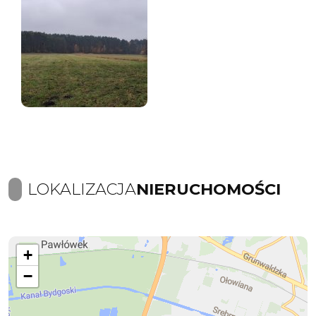
LOKALIZACJA
NIERUCHOMOŚCI
+
−