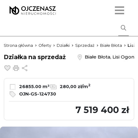
Strona główna
Oferty
Działki
Sprzedaż
Białe Błota
Lisi
Działka na sprzedaż
Białe Błota, Lisi Ogon
Dodaj do ulubionych
Drukuj
Udostępnij
2
26855.00 m²
280,00 zł/m
OJN-GS-124730
7 519 400 zł