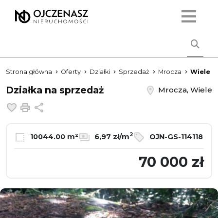
Strona główna
Oferty
Działki
Sprzedaż
Mrocza
Wiele
Działka na sprzedaż
Mrocza, Wiele
Dodaj do ulubionych
Drukuj
Udostępnij
2
10044.00 m²
6,97 zł/m
OJN-GS-114118
70 000 zł