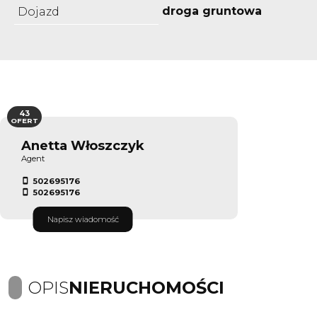
droga gruntowa
Dojazd
43
OFERT
Anetta Włoszczyk
Agent
502695176
502695176
Napisz wiadomość
OPIS
NIERUCHOMOŚCI