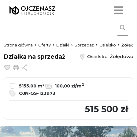
Strona główna
Oferty
Działki
Sprzedaż
Osielsko
Żołęd
Działka na sprzedaż
Osielsko, Żołędowo
Dodaj do ulubionych
Drukuj
Udostępnij
2
5155.00 m²
100,00 zł/m
OJN-GS-123973
515 500 zł