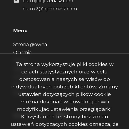
biuro@ojczenasz.com
biuro.2@ojczenasz.com
Menu
Strona główna
O firmie
Oferty
Ta strona wykorzystuje pliki cookies w
Zgłoszenia
celach statystycznych oraz w celu
Ulubione
dostosowania naszych serwisów do
Kontakt
indywidualnych potrzeb klientów. Zmiany
Rodo
ustawień dotyczących plików cookie
można dokonać w dowolnej chwili
modyfikując ustawienia przeglądarki.
Facebook
Facebook
Facebook
Social Media
Korzystanie z tej strony bez zmian
ustawień dotyczących cookies oznacza, że