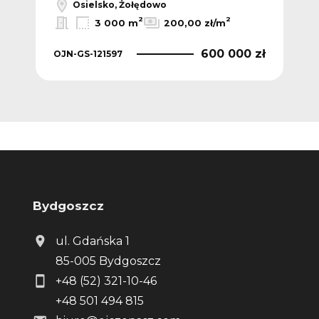
Osielsko, Żołędowo
2
2
3 000 m
200,00 zł/m
 zł
600 000 zł
OJN-GS-121597
OJN
Bydgoszcz
ul. Gdańska 1
85-005 Bydgoszcz
+48 (52) 321-10-46
+48 501 494 815