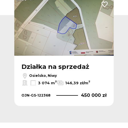
Dodaj do ulubionych
Dodaj do ulub
Działka na sprzedaż
Dz
Osielsko, Niwy
2
2
3 074 m
146,39 zł/m
 zł
450 000 zł
OJN-GS-122368
OJN