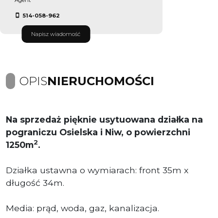
514-058-962
Napisz wiadomość
OPIS
NIERUCHOMOŚCI
Na sprzedaż pięknie usytuowana działka na
pograniczu Osielska i Niw, o powierzchni
2
1250m
.
Działka ustawna o wymiarach: front 35m x
długość 34m.
Media: prąd, woda, gaz, kanalizacja.