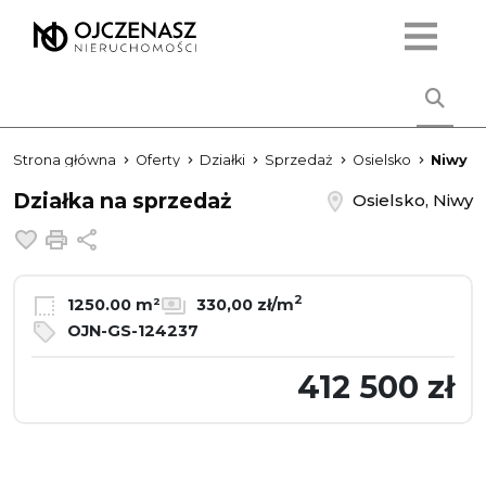
Strona główna
Oferty
Działki
Sprzedaż
Osielsko
Niwy
Działka na sprzedaż
Osielsko, Niwy
Dodaj do ulubionych
Drukuj
Udostępnij
2
1250.00 m²
330,00 zł/m
OJN-GS-124237
412 500 zł