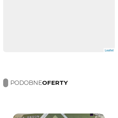
Leaflet
PODOBNE
OFERTY