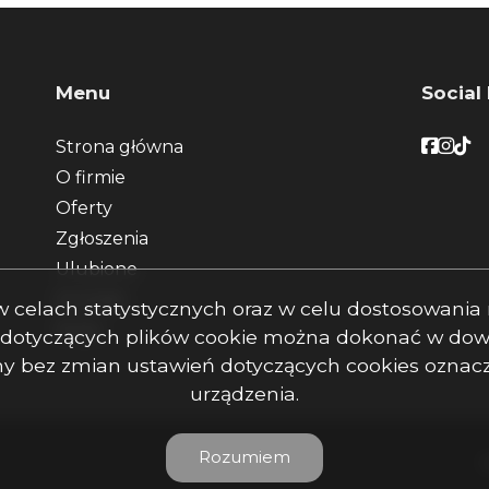
Menu
Social
Faceb
Face
Fac
Strona główna
O firmie
Oferty
Zgłoszenia
Ulubione
Kontakt
s w celach statystycznych oraz w celu dostosowani
Rodo
 dotyczących plików cookie można dokonać w dowo
rony bez zmian ustawień dotyczących cookies ozna
urządzenia.
Rozumiem