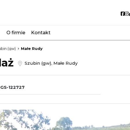
So
O firmie
Kontakt
favorite
bin (gw)
Małe Rudy
daż
Szubin (gw), Małe Rudy
GS-122727