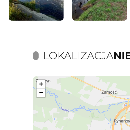
LOKALIZACJA
NI
+
−