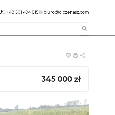
cial link
Social link
Social link
+48 501 494 815
biuro@ojczenasz.com
Dodaj do ulubiony
Drukuj
Udostępnij
345 000 zł