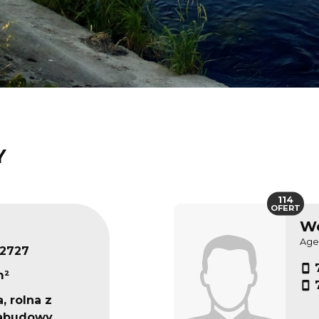
Y
114
OFERT
Wo
Age
22727
m²
, rolna z
abudowy