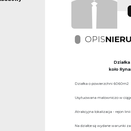
OPIS
NIER
Działka
koło Ryna
Działka o powierzchni 6060m2
Usytuowana malowniczo w ciągu p
Atrakcyjna lokalizacja - rejon lini
Na działce są wydane warunki z