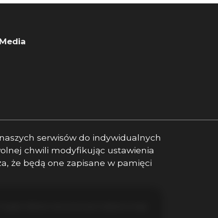
 Media
ook
book
ebook
a naszych serwisów do indywidualnych
lnej chwili modyfikując ustawienia
cza, że będą one zapisane w pamięci
Program dla biur nieruchomości
Galactica Virgo