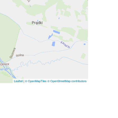
Leaflet
|
© OpenMapTiles
© OpenStreetMap contributors