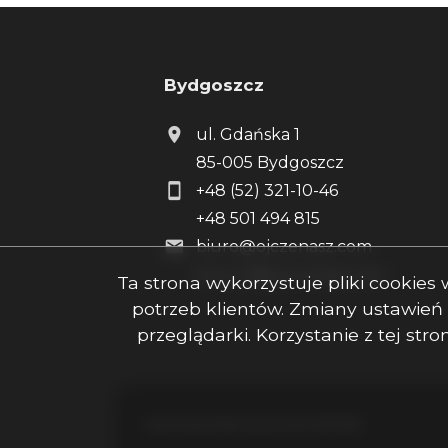
Bydgoszcz
ul. Gdańska 1
85-005 Bydgoszcz
+48 (52) 321-10-46
+48 501 494 815
biuro@ojczenasz.com
biuro.2@ojczenasz.com
Ta strona wykorzystuje pliki cookie
potrzeb klientów. Zmiany ustawień
przeglądarki. Korzystanie z tej st
Ojczenasz Nieruchomości © 2026