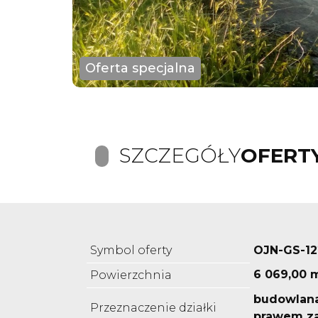
Oferta specjalna
SZCZEGÓŁY
OFERT
Symbol oferty
OJN-GS-1
6 069,00 
Powierzchnia
budowlana
Przeznaczenie działki
prawem z