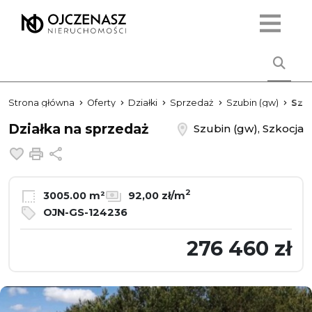
Strona główna
Oferty
Działki
Sprzedaż
Szubin (gw)
Szk
Działka na sprzedaż
Szubin (gw), Szkocja
Dodaj do ulubionych
Drukuj
Udostępnij
2
3005.00 m²
92,00 zł/m
OJN-GS-124236
276 460 zł