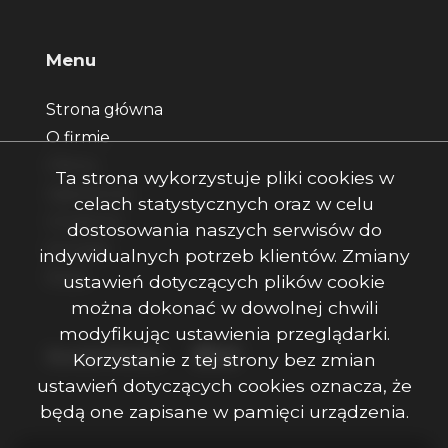
Menu
Strona główna
O firmie
Oferty
Ta strona wykorzystuje pliki cookies w
Zgłoszenia
celach statystycznych oraz w celu
Ulubione
dostosowania naszych serwisów do
Kontakt
indywidualnych potrzeb klientów. Zmiany
Rodo
ustawień dotyczących plików cookie
można dokonać w dowolnej chwili
modyfikując ustawienia przeglądarki.
Facebook
Facebook
Facebook
Social Media
Korzystanie z tej strony bez zmian
ustawień dotyczących cookies oznacza, że
będą one zapisane w pamięci urządzenia.