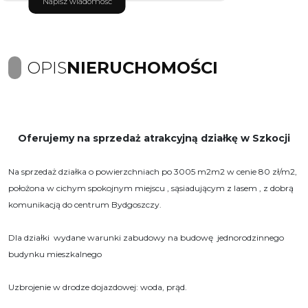
Napisz wiadomość
OPIS
NIERUCHOMOŚCI
Oferujemy na sprzedaż atrakcyjną działkę w Szkocji
Na sprzedaż działka o powierzchniach po 3005 m2m2 w cenie 80 zł/m2,
położona w cichym spokojnym miejscu , sąsiadującym z lasem , z dobrą
komunikacją do centrum Bydgoszczy.
Dla działki wydane warunki zabudowy na budowę jednorodzinnego
budynku mieszkalnego
Uzbrojenie w drodze dojazdowej: woda, prąd.