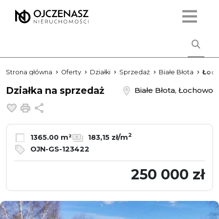
Strona główna
Oferty
Działki
Sprzedaż
Białe Błota
Łoc
Działka na sprzedaż
Białe Błota, Łochowo
Dodaj do ulubionych
Drukuj
Udostępnij
2
1365.00 m²
183,15 zł/m
OJN-GS-123422
250 000 zł