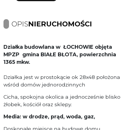
OPIS
NIERUCHOMOŚCI
Działka budowlana w ŁOCHOWIE objęta
MPZP gmina BIAŁE BŁOTA, powierzchnia
1365 mkw.
Działka jest w prostokącie ok 28x48 położona
wśród domów jednorodzinnych
Cicha, spokojna okolica a jednocześnie blisko
żłobek, kościół oraz sklepy.
Media: w drodze,
prąd, woda, gaz,
Doskonałe miejsce na budowę domu.