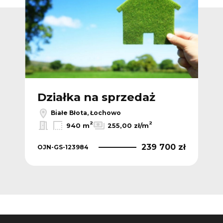
Działka na sprzedaż
Dz
Białe Błota, Łochowo
2
2
940 m
255,00 zł/m
 zł
239 700 zł
OJN-GS-123984
OJN