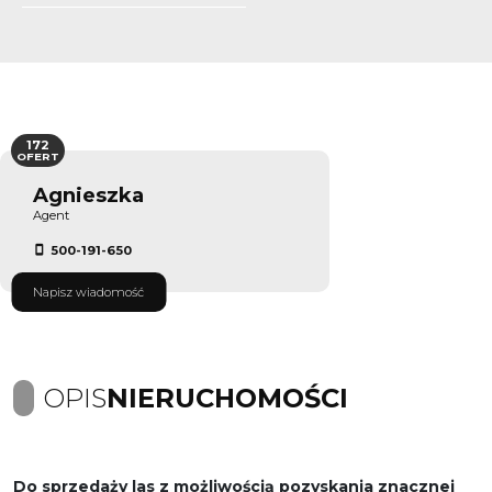
172
OFERT
Agnieszka
Agent
500-191-650
Napisz wiadomość
OPIS
NIERUCHOMOŚCI
Do sprzedaży las z możliwością pozyskania znacznej