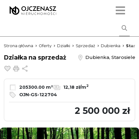
Strona główna
Oferty
Działki
Sprzedaż
Dubienka
Staro
Działka na sprzedaż
Dubienka, Starosiele
Dodaj do ulubionych
Drukuj
Udostępnij
2
205300.00 m²
12,18 zł/m
OJN-GS-122704
2 500 000 zł