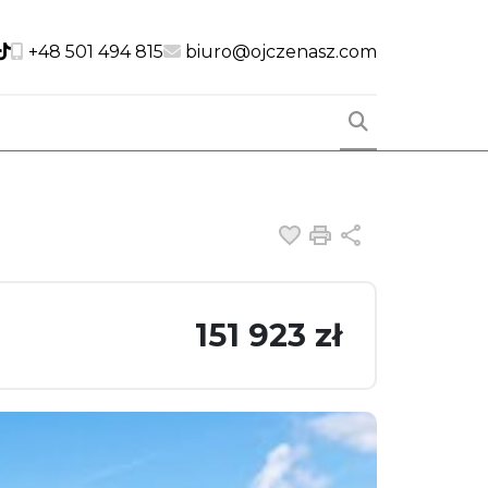
cial link
Social link
Social link
+48 501 494 815
biuro@ojczenasz.com
Dodaj do ulubiony
Drukuj
Udostępnij
151 923 zł