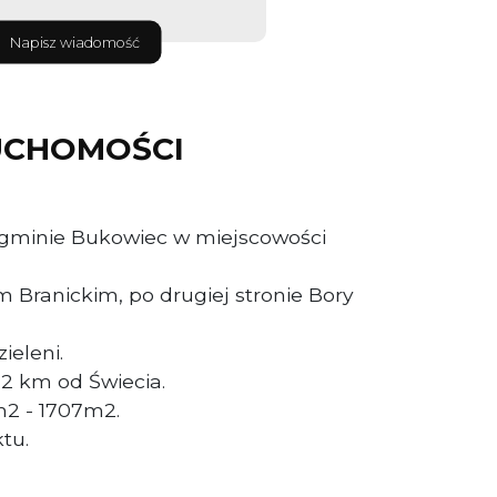
Napisz wiadomość
UCHOMOŚCI
 gminie Bukowiec w miejscowości
 Branickim, po drugiej stronie Bory
ieleni.
2 km od Świecia.
m2 - 1707m2.
tu.