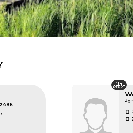
Y
114
OFERT
Wo
Age
22488
²