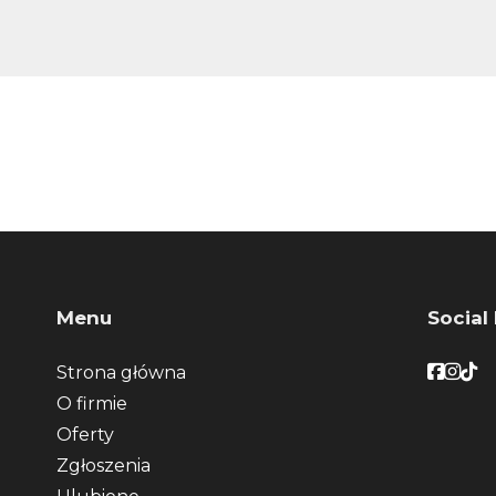
Menu
Social
Faceb
Face
Fac
Strona główna
O firmie
Oferty
Zgłoszenia