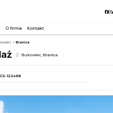
So
O firmie
Kontakt
favorite
kowiec
Branica
daż
Bukowiec, Branica
GS-122488