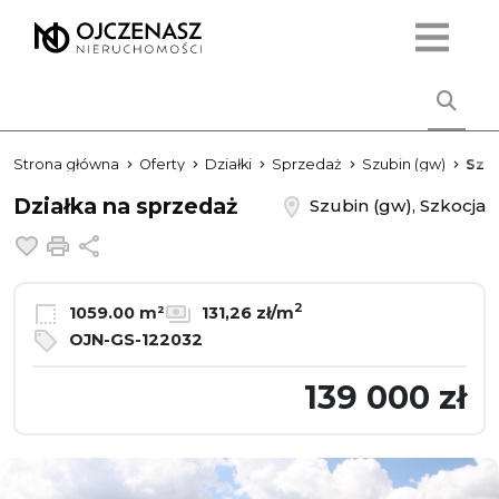
Strona główna
Oferty
Działki
Sprzedaż
Szubin (gw)
Szk
Działka na sprzedaż
Szubin (gw), Szkocja
Dodaj do ulubionych
Drukuj
Udostępnij
2
1059.00 m²
131,26 zł/m
OJN-GS-122032
139 000 zł