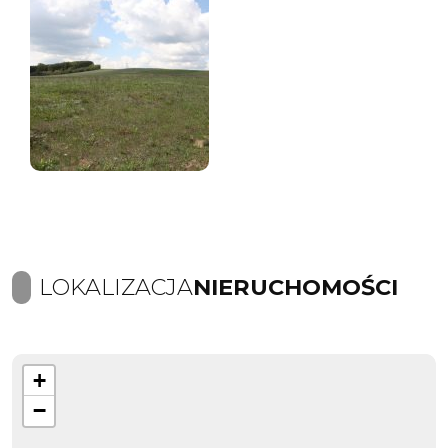
LOKALIZACJA
NIERUCHOMOŚCI
+
−