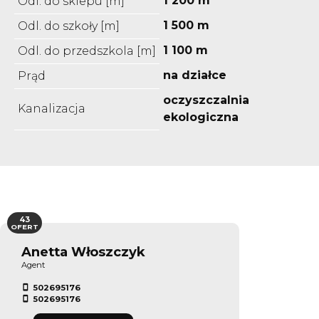
1 200 m
Odl. do sklepu [m]
1 500 m
Odl. do szkoły [m]
1 100 m
Odl. do przedszkola [m]
na działce
Prąd
oczyszczalnia
Kanalizacja
ekologiczna
43
OFERT
Anetta Włoszczyk
Agent
502695176
502695176