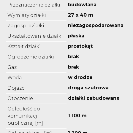
budowlana
Przeznaczenie działki
27 x 40 m
Wymiary działki
niezagospodarowana
Zagosp. działki
płaska
Ukształtowanie działki
prostokąt
Kształt działki
brak
Ogrodzenie działki
brak
Gaz
w drodze
Woda
droga szutrowa
Dojazd
działki zabudowane
Otoczenie
Odległość do
1 100 m
komunikacji
publicznej [m]