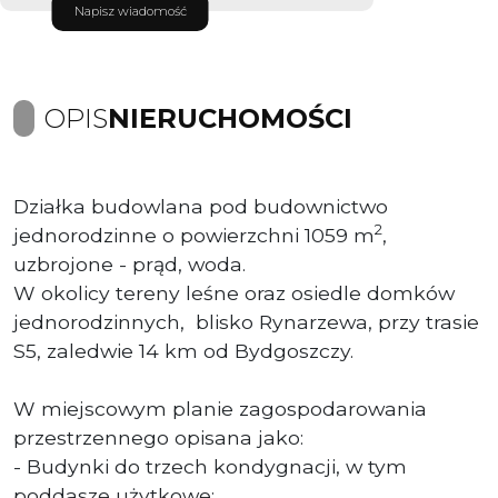
Napisz wiadomość
OPIS
NIERUCHOMOŚCI
Działka budowlana pod budownictwo
2
jednorodzinne o powierzchni 1059 m
,
uzbrojone - prąd, woda.
W okolicy tereny leśne oraz osiedle domków
jednorodzinnych, blisko Rynarzewa, przy trasie
S5, zaledwie 14 km od Bydgoszczy.
W miejscowym planie zagospodarowania
przestrzennego opisana jako:
- Budynki do trzech kondygnacji, w tym
poddasze użytkowe;