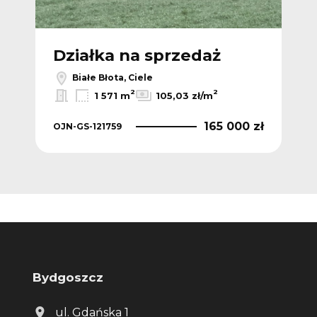
Działka na sprzedaż
Dz
Białe Błota, Ciele
2
2
1 571 m
105,03 zł/m
0 zł
165 000 zł
OJN-GS-121759
OJN
Bydgoszcz
ul. Gdańska 1