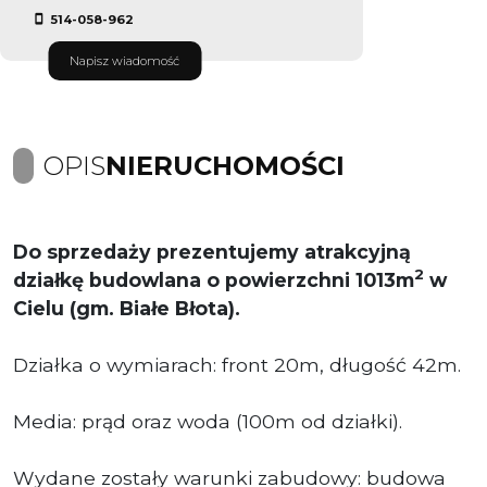
514-058-962
Napisz wiadomość
OPIS
NIERUCHOMOŚCI
Do sprzedaży prezentujemy atrakcyjną
2
działkę budowlana o powierzchni 1013m
w
Cielu (gm. Białe Błota).
Działka o wymiarach: front 20m, długość 42m.
Media: prąd oraz woda (100m od działki).
Wydane zostały warunki zabudowy: budowa