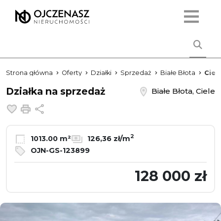
Strona główna
Oferty
Działki
Sprzedaż
Białe Błota
Ciel
Działka na sprzedaż
Białe Błota, Ciele
Dodaj do ulubionych
Drukuj
Udostępnij
2
1013.00 m²
126,36 zł/m
OJN-GS-123899
128 000 zł