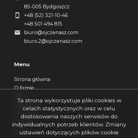
85-005 Bydgoszcz
+48 (52) 321-10-46
+48 501 494 815
biuro@ojczenasz.com
biuro.2@ojczenasz.com
Menu
Strona główna
O firmie
Oferty
Ta strona wykorzystuje pliki cookies w
Zgłoszenia
celach statystycznych oraz w celu
Ulubione
dostosowania naszych serwisów do
Kontakt
indywidualnych potrzeb klientów. Zmiany
Rodo
ustawień dotyczących plików cookie