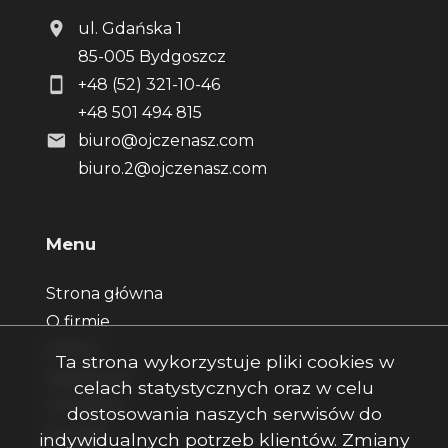
ul. Gdańska 1
85-005 Bydgoszcz
+48 (52) 321-10-46
+48 501 494 815
biuro@ojczenasz.com
biuro.2@ojczenasz.com
Menu
Strona główna
O firmie
Oferty
Ta strona wykorzystuje pliki cookies w
Zgłoszenia
celach statystycznych oraz w celu
Ulubione
dostosowania naszych serwisów do
Kontakt
indywidualnych potrzeb klientów. Zmiany