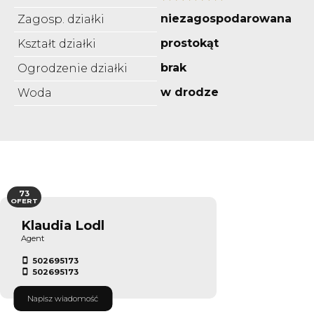
niezagospodarowana
Zagosp. działki
prostokąt
Kształt działki
brak
Ogrodzenie działki
w drodze
Woda
73
OFERT
Klaudia Lodl
Agent
502695173
502695173
Napisz wiadomość