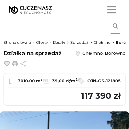
Strona główna
Oferty
Działki
Sprzedaż
Chełmno
Boró
Działka na sprzedaż
Chełmno, Borówno
Dodaj do ulubionych
Drukuj
Udostępnij
2
3010.00 m²
39,00 zł/m
OJN-GS-121805
117 390 zł