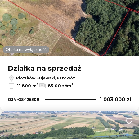
Oferta na wyłączność
Działka na sprzedaż
Piotrków Kujawski, Przewóz
2
2
11 800 m
85,00 zł/m
1 003 000 zł
OJN-GS-125309
Dodaj