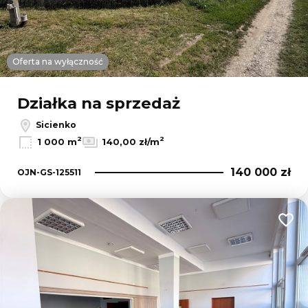
Oferta na wyłączność
Działka na sprzedaż
Sicienko
2
2
1 000 m
140,00 zł/m
140 000 zł
OJN-GS-125511
Dodaj