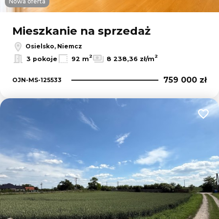
Nowa oferta
Mieszkanie na sprzedaż
Osielsko, Niemcz
2
2
3 pokoje
92 m
8 238,36 zł/m
759 000 zł
OJN-MS-125533
Dodaj