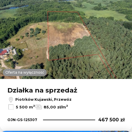
Oferta na wyłączność
Działka na sprzedaż
Piotrków Kujawski, Przewóz
2
2
5 500 m
85,00 zł/m
467 500 zł
OJN-GS-125307