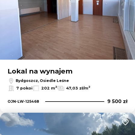
Lokal na wynajem
Bydgoszcz, Osiedle Leśne
2
2
7 pokoi
202 m
47,03 zł/m
9 500 zł
OJN-LW-125468
Dodaj