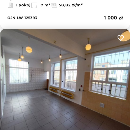
2
2
1 pokoj
17 m
58,82 zł/m
1 000 zł
OJN-LW-125393
Dodaj