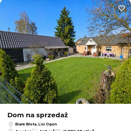
Dodaj
Dom na sprzedaż
Białe Błota, Lisi Ogon
2
2