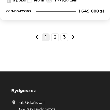
5 pokoi
140 m
11 778,57 zł/m
1 649 000 zł
OJN-DS-125303
1
2
3
prev
next
Bydgoszcz
ul. Gdańska 1
85-005 Bydgoszcz