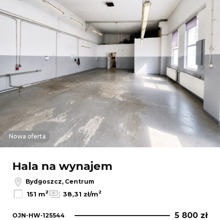
Nowa oferta
Hala na wynajem
Bydgoszcz, Centrum
2
2
151 m
38,31 zł/m
5 800 zł
OJN-HW-125544