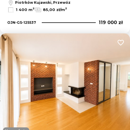
Piotrków Kujawski, Przewóz
2
2
1 400 m
85,00 zł/m
119 000 zł
OJN-GS-125537
Dodaj