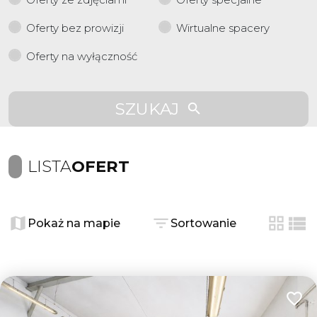
Oferty bez prowizji
Wirtualne spacery
Oferty na wyłączność
SZUKAJ
LISTA
OFERT
Pokaż na mapie
Sortowanie
tabela
list
Dodaj