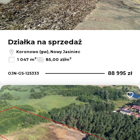
Działka na sprzedaż
Koronowo (gw), Nowy Jasiniec
2
2
1 047 m
85,00 zł/m
88 995 zł
OJN-GS-125333
Dodaj