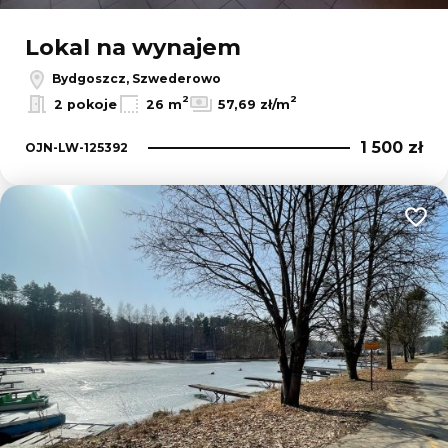
Lokal na wynajem
Bydgoszcz, Szwederowo
2
2
2 pokoje
26 m
57,69 zł/m
1 500 zł
OJN-LW-125392
Dodaj