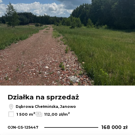
Działka na sprzedaż
Dąbrowa Chełmińska, Janowo
2
2
1 500 m
112,00 zł/m
168 000 zł
OJN-GS-125447