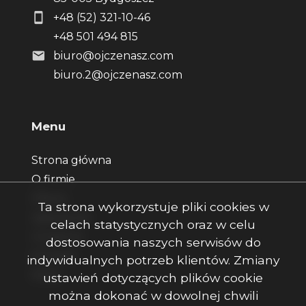
+48 (52) 321-10-46
+48 501 494 815
biuro@ojczenasz.com
biuro.2@ojczenasz.com
Menu
Strona główna
O firmie
Oferty
Ta strona wykorzystuje pliki cookies w
Zgłoszenia
celach statystycznych oraz w celu
Ulubione
dostosowania naszych serwisów do
Kontakt
indywidualnych potrzeb klientów. Zmiany
Rodo
ustawień dotyczących plików cookie
można dokonać w dowolnej chwili