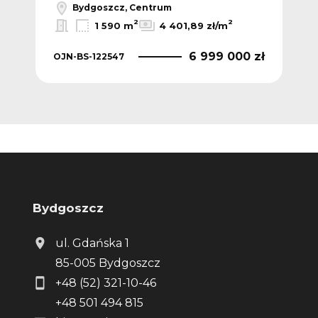
Bydgoszcz, Centrum
2
2
1 590 m
4 401,89 zł/m
 zł
6 999 000 zł
OJN-BS-122547
OJN
Bydgoszcz
ul. Gdańska 1
85-005 Bydgoszcz
+48 (52) 321-10-46
+48 501 494 815