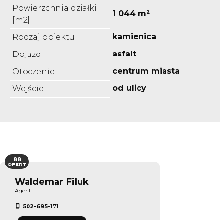
Powierzchnia działki
1 044 m²
[m2]
kamienica
Rodzaj obiektu
asfalt
Dojazd
centrum miasta
Otoczenie
od ulicy
Wejście
88
OFERT
Waldemar Filuk
Agent
502-695-171