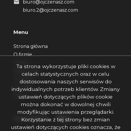
biuro@ojczenasz.com
biuro.2@ojczenasz.com
Menu
Strona główna
O firmie
Oferty
Ta strona wykorzystuje pliki cookies w
Zgłoszenia
celach statystycznych oraz w celu
Ulubione
dostosowania naszych serwisów do
Kontakt
indywidualnych potrzeb klientów. Zmiany
Rodo
ustawień dotyczących plików cookie
można dokonać w dowolnej chwili
modyfikując ustawienia przeglądarki.
Facebook
Facebook
Facebook
Social Media
Korzystanie z tej strony bez zmian
ustawień dotyczących cookies oznacza, że