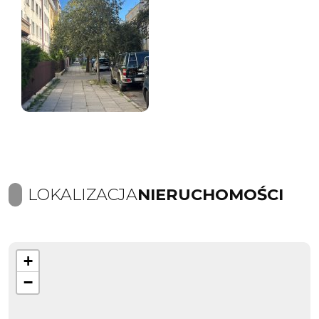
LOKALIZACJA
NIERUCHOMOŚCI
+
−