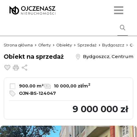
Strona główna
Oferty
Obiekty
Sprzedaż
Bydgoszcz
Ce
Obiekt na sprzedaż
Bydgoszcz, Centrum
Dodaj do ulubionych
Drukuj
Udostępnij
2
900.00 m²
10 000,00 zł/m
OJN-BS-124047
9 000 000 zł