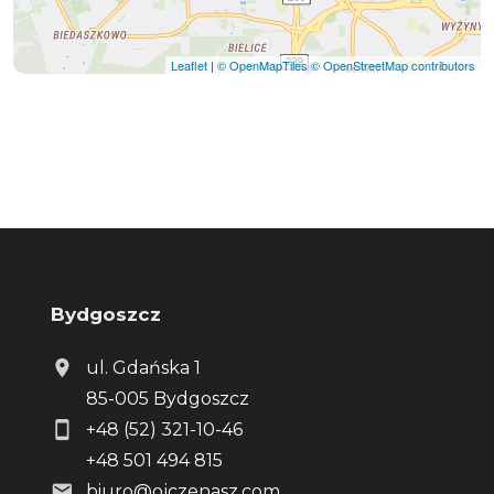
Leaflet
|
© OpenMapTiles
© OpenStreetMap contributors
Bydgoszcz
ul. Gdańska 1
85-005 Bydgoszcz
+48 (52) 321-10-46
+48 501 494 815
biuro@ojczenasz.com