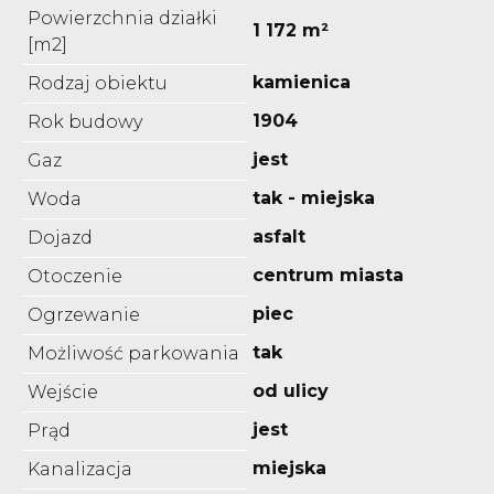
Powierzchnia działki
1 172 m²
[m2]
kamienica
Rodzaj obiektu
1904
Rok budowy
jest
Gaz
tak - miejska
Woda
asfalt
Dojazd
centrum miasta
Otoczenie
piec
Ogrzewanie
tak
Możliwość parkowania
od ulicy
Wejście
jest
Prąd
miejska
Kanalizacja