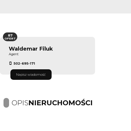
87
OFERT
Waldemar Filuk
Agent
502-695-171
Napisz wiadomość
OPIS
NIERUCHOMOŚCI