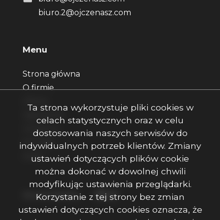
biuro.2@ojczenasz.com
Menu
Strona główna
O firmie
Oferty
Ta strona wykorzystuje pliki cookies w
Zgłoszenia
celach statystycznych oraz w celu
Ulubione
dostosowania naszych serwisów do
Kontakt
indywidualnych potrzeb klientów. Zmiany
Rodo
ustawień dotyczących plików cookie
można dokonać w dowolnej chwili
modyfikując ustawienia przeglądarki.
Facebook
Facebook
Facebook
Social Media
Korzystanie z tej strony bez zmian
ustawień dotyczących cookies oznacza, że