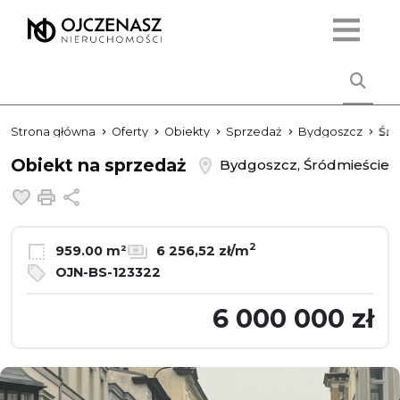
Strona główna
Oferty
Obiekty
Sprzedaż
Bydgoszcz
Śr
Obiekt na sprzedaż
Bydgoszcz, Śródmieście
Dodaj do ulubionych
Drukuj
Udostępnij
2
959.00 m²
6 256,52 zł/m
OJN-BS-123322
6 000 000 zł