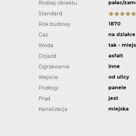
pałac/zam
Rodzaj obiektu
Standard
1870
Rok budowy
na działce
Gaz
tak - miej
Woda
asfalt
Dojazd
inne
Ogrzewanie
od ulicy
Wejście
panele
Podłogi
jest
Prąd
miejska
Kanalizacja