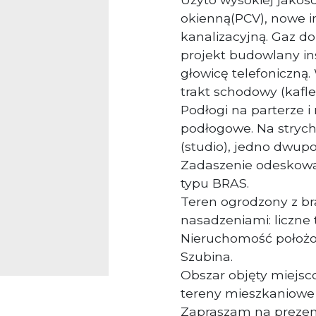
okienną(PCV), nowe in
kanalizacyjną. Gaz 
projekt budowlany in
głowicę telefoniczną
trakt schodowy (kafle
Podłogi na parterze i
podłogowe. Na stryc
(studio), jedno dwup
Zadaszenie odeskowa
typu BRAS.
Teren ogrodzony z b
nasadzeniami: liczne 
Nieruchomość położon
Szubina.
Obszar objęty miejs
tereny mieszkaniowe
Zapraszam na prezen