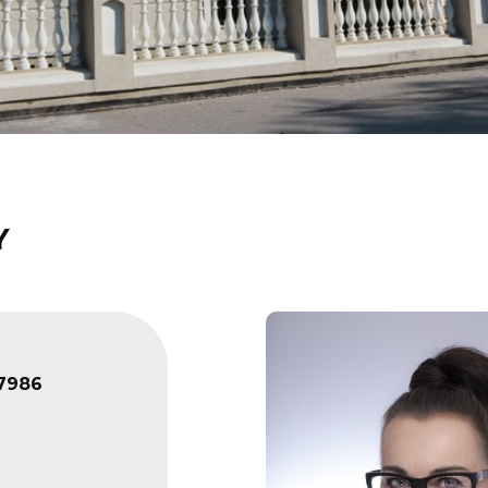
Y
7986