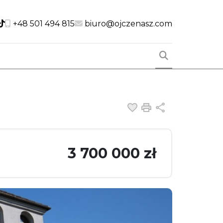
cial link
Social link
Social link
+48 501 494 815
biuro@ojczenasz.com
Dodaj do ulubiony
Drukuj
Udostępnij
3 700 000 zł