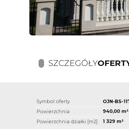
SZCZEGÓŁY
OFERT
Symbol oferty
OJN-BS-11
940,00 m²
Powierzchnia
1 329 m²
Powierzchnia działki [m2]