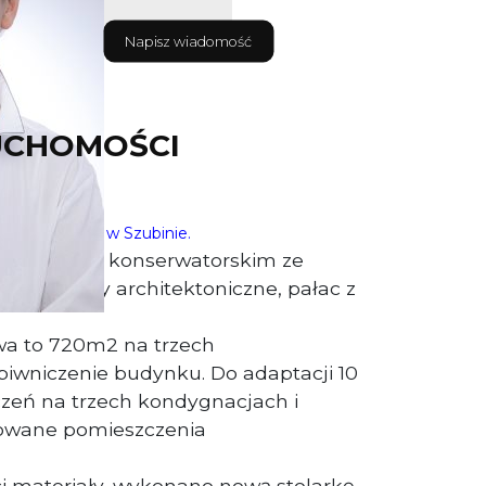
Napisz wiadomość
UCHOMOŚCI
czny budynek w Szubinie.
 nadzorem konserwatorskim ze
o szczegóły architektoniczne, pałac z
wa to 720m2 na trzech
iwniczenie budynku. Do adaptacji 10
zeń na trzech kondygnacjach i
owane pomieszczenia
ci materiały, wykonano nową stolarkę