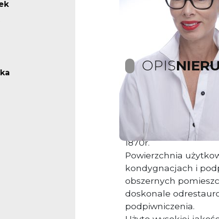
ek
OPIS
NIER
ska
Na sprzedaż neoklasycysty
Odrestaurowany pod
szczególną dbałością 
1870r.
Powierzchnia użytko
kondygnacjach i podp
obszernych pomieszc
doskonale odrestaur
podpiwniczenia.
Użyto wysokiej jakoś