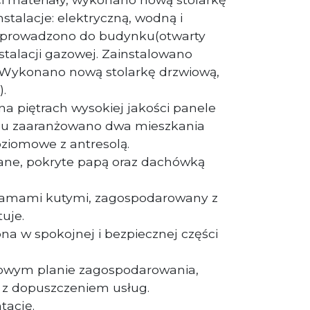
stalacje: elektryczną, wodną i
doprowadzono do budynku(otwarty
stalacji gazowej. Zainstalowano
. Wykonano nową stolarkę drzwiową,
).
 na piętrach wysokiej jakości panele
hu zaaranżowano dwa mieszkania
oziomowe z antresolą.
ne, pokryte papą oraz dachówką
ramami kutymi, zagospodarowany z
tuje.
a w spokojnej i bezpiecznej części
cowym planie zagospodarowania,
 z dopuszczeniem usług.
tację.