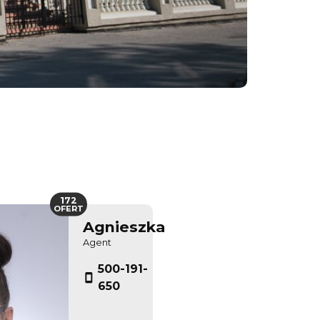
172
OFERT
Agnieszka
Agent
500-191-
650