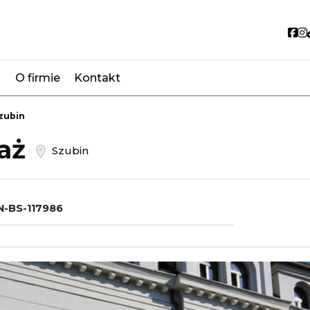
So
O firmie
Kontakt
favorite
zubin
daż
Szubin
-BS-117986