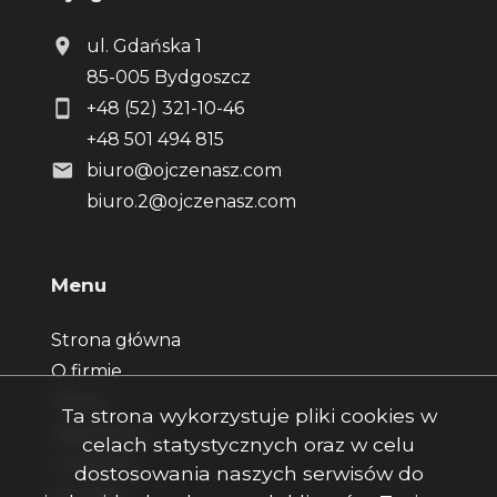
ul. Gdańska 1
85-005 Bydgoszcz
+48 (52) 321-10-46
+48 501 494 815
biuro@ojczenasz.com
biuro.2@ojczenasz.com
Menu
Strona główna
O firmie
Oferty
Ta strona wykorzystuje pliki cookies w
Zgłoszenia
celach statystycznych oraz w celu
Ulubione
dostosowania naszych serwisów do
Kontakt