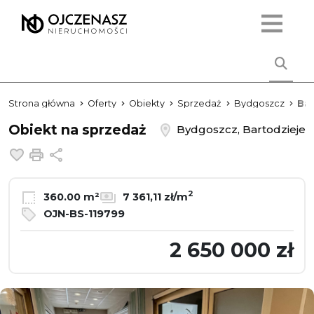
Strona główna
Oferty
Obiekty
Sprzedaż
Bydgoszcz
Bar
Obiekt na sprzedaż
Bydgoszcz, Bartodzieje
Dodaj do ulubionych
Drukuj
Udostępnij
2
360.00 m²
7 361,11 zł/m
OJN-BS-119799
2 650 000 zł