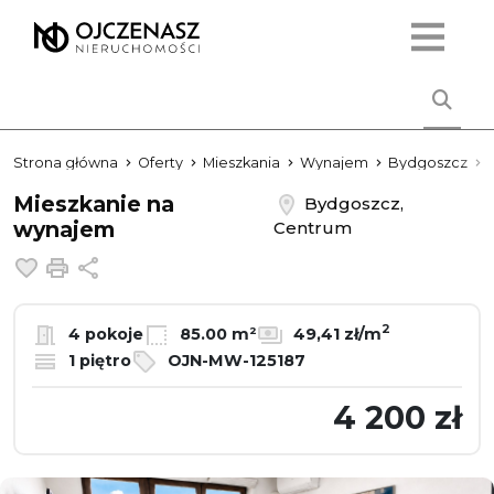
Strona główna
Oferty
Mieszkania
Wynajem
Bydgoszcz
Mieszkanie na
Bydgoszcz,
wynajem
Centrum
Dodaj do ulubionych
Drukuj
Udostępnij
2
4 pokoje
85.00 m²
49,41 zł/m
1 piętro
OJN-MW-125187
4 200 zł