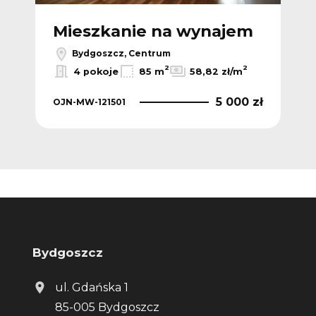
m
Mieszkanie na wynajem
M
Bydgoszcz, Centrum
2
2
2
m
4 pokoje
85 m
58,82 zł/m
 zł
5 000 zł
OJN-MW-121501
OJN
Bydgoszcz
ul. Gdańska 1
85-005 Bydgoszcz