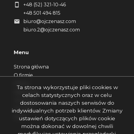
+48 (52) 321-10-46
+48 501 494 815
biuro@ojczenasz.com
biuro.2@ojczenasz.com
Menu
Strona główna
O firmie
Oferty
Ta strona wykorzystuje pliki cookies w
Zgłoszenia
celach statystycznych oraz w celu
Ulubione
dostosowania naszych serwisów do
Kontakt
indywidualnych potrzeb klientów. Zmiany
Rodo
ustawień dotyczących plików cookie
można dokonać w dowolnej chwili
modyfikując ustawienia przeglądarki.