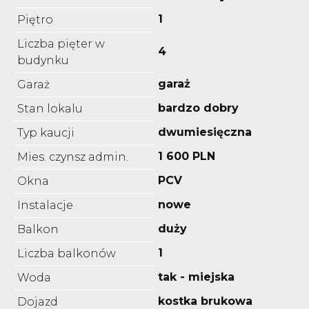
1
Piętro
Liczba pięter w
4
budynku
garaż
Garaż
bardzo dobry
Stan lokalu
dwumiesięczna
Typ kaucji
1 600 PLN
Mies. czynsz admin.
PCV
Okna
nowe
Instalacje
duży
Balkon
1
Liczba balkonów
tak - miejska
Woda
kostka brukowa
Dojazd