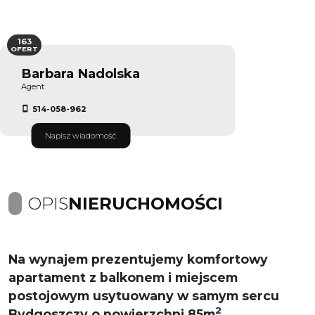
163
OFERT
Barbara Nadolska
Agent
514-058-962
Napisz wiadomość
OPIS
NIERUCHOMOŚCI
Na wynajem prezentujemy komfortowy
apartament z balkonem i miejscem
postojowym usytuowany w samym sercu
2
Bydgoszczy o powierzchni 85m
.