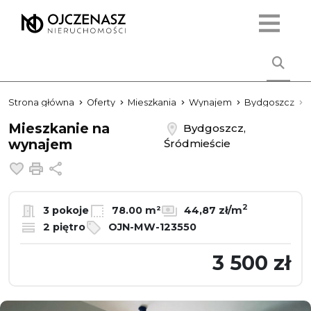
Strona główna
Oferty
Mieszkania
Wynajem
Bydgoszcz
Mieszkanie na
Bydgoszcz,
wynajem
Śródmieście
Dodaj do ulubionych
Drukuj
Udostępnij
2
3 pokoje
78.00 m²
44,87 zł/m
2 piętro
OJN-MW-123550
3 500 zł