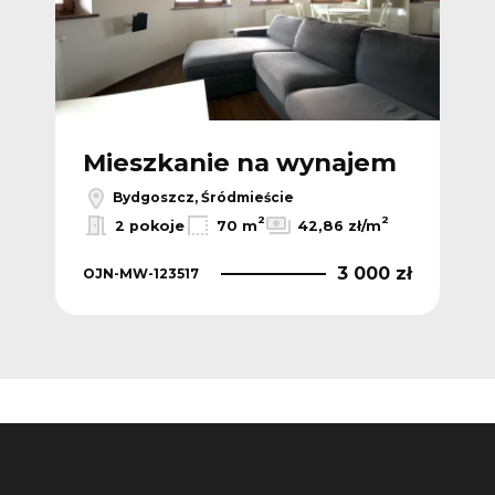
m
Mieszkanie na wynajem
M
Bydgoszcz, Śródmieście
2
2
2
2 pokoje
70 m
42,86 zł/m
0 zł
3 000 zł
OJN-MW-123517
OJN