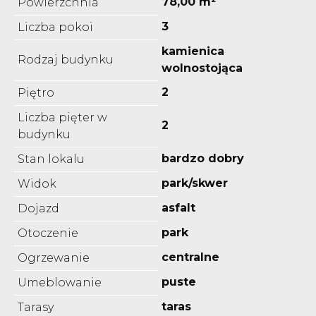
78,00 m²
Powierzchnia
3
Liczba pokoi
kamienica
Rodzaj budynku
wolnostojąca
2
Piętro
Liczba pięter w
2
budynku
bardzo dobry
Stan lokalu
park/skwer
Widok
asfalt
Dojazd
park
Otoczenie
centralne
Ogrzewanie
puste
Umeblowanie
taras
Tarasy