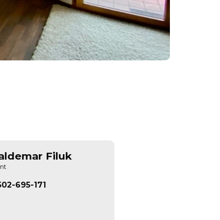
ldemar Filuk
nt
502-695-171