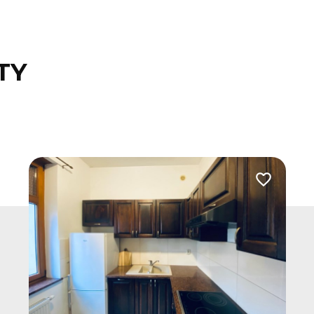
TY
 do ulubionych
Dodaj do u