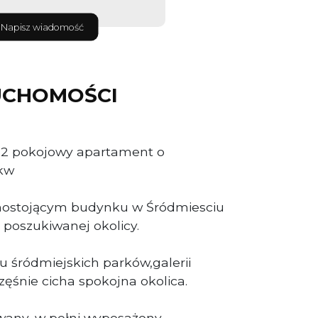
Napisz wiadomość
UCHOMOŚCI
 2 pokojowy apartament o
kw
nostojącym budynku w Śródmiesciu
poszukiwanej okolicy.
ku śródmiejskich parków,galerii
ęśnie cicha spokojna okolica.
ny, w pełni wyposażony.