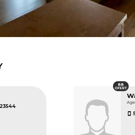
Y
88
OFERT
Wa
Age
23544