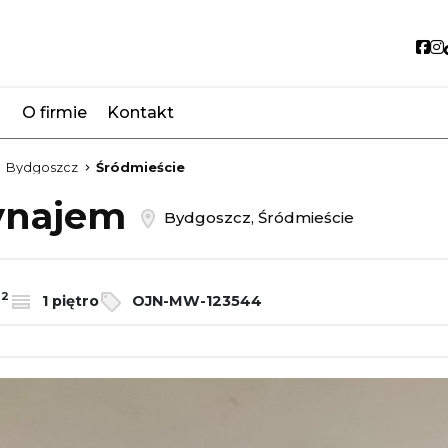
So
O firmie
Kontakt
favorite
Bydgoszcz
Śródmieście
wynajem
Bydgoszcz, Śródmieście
2
m
1 piętro
OJN-MW-123544