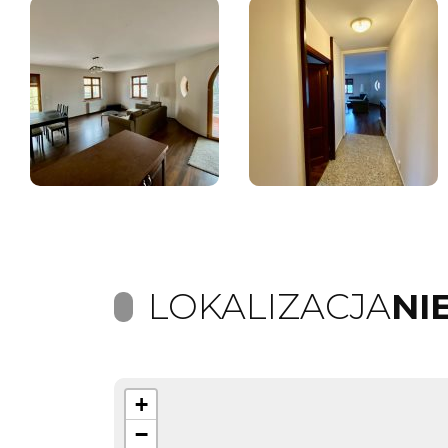
LOKALIZACJA
NI
+
−