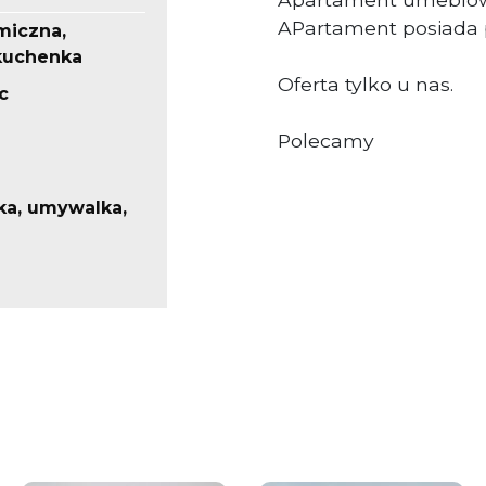
APartament posiada p
miczna,
kuchenka
Oferta tylko u nas.
c
Polecamy
lka, umywalka,