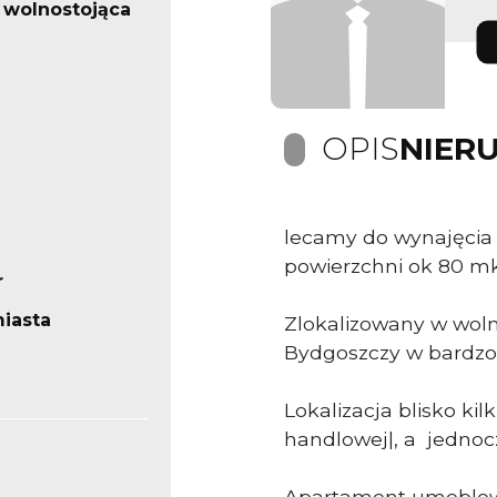
 wolnostojąca
OPIS
NIER
lecamy do wynajęcia
powierzchni ok 80 m
r
iasta
Zlokalizowany w wol
Bydgoszczy w bardzo 
Lokalizacja blisko kil
handlowej|, a jednocz
Apartament umeblowa