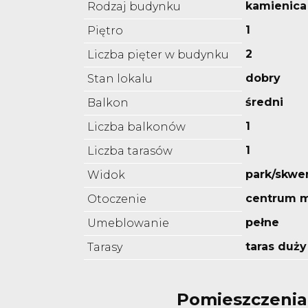
kamienica
Rodzaj budynku
1
Piętro
2
Liczba pięter w budynku
dobry
Stan lokalu
średni
Balkon
1
Liczba balkonów
1
Liczba tarasów
park/skwe
Widok
centrum m
Otoczenie
pełne
Umeblowanie
taras duży
Tarasy
Pomieszczenia