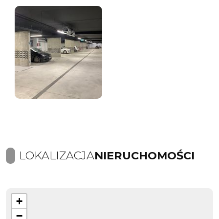
LOKALIZACJA
NIERUCHOMOŚCI
+
−