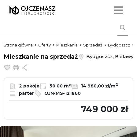
Strona główna
Oferty
Mieszkania
Sprzedaż
Bydgoszcz
Mieszkanie na sprzedaż
Bydgoszcz, Bielawy
Dodaj do ulubionych
Drukuj
Udostępnij
2
2 pokoje
50.00 m²
14 980,00 zł/m
parter
OJN-MS-121860
749 000 zł