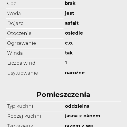
brak
Gaz
jest
Woda
asfalt
Dojazd
osiedle
Otoczenie
c.o.
Ogrzewanie
tak
Winda
1
Liczba wind
narożne
Usytuowanie
Pomieszczenia
Typ kuchni
oddzielna
jasna z oknem
Rodzaj kuchni
razem z wc
Typ łazienki