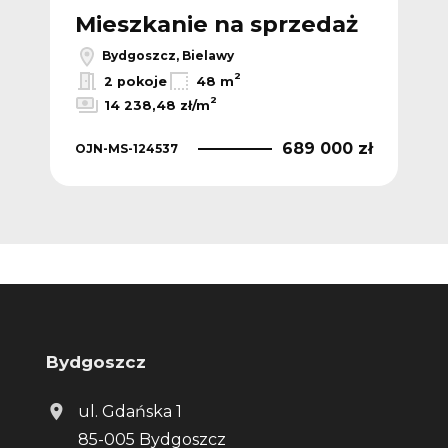
ż
Mieszkanie na sprzedaż
M
Bydgoszcz, Bielawy
2
2 pokoje
48 m
2
14 238,48 zł/m
OJN
 zł
689 000 zł
OJN-MS-124537
Bydgoszcz
ul. Gdańska 1
85-005 Bydgoszcz