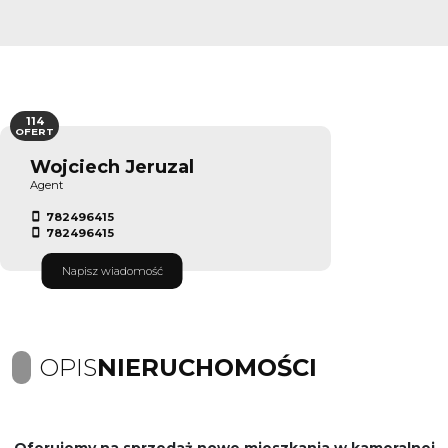
114
OFERT
Wojciech Jeruzal
Agent
782496415
782496415
Napisz wiadomość
OPIS
NIERUCHOMOŚCI
Oferujemy na sprzedaż nowe mieszkania w kameralnej