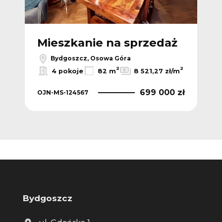
Mieszkanie na sprzedaż
Bydgoszcz, Osowa Góra
2
2
4 pokoje
82 m
8 521,27 zł/m
699 000 zł
OJN-MS-124567
Bydgoszcz