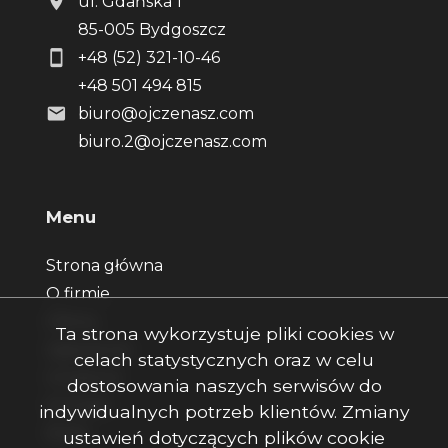
ul. Gdańska 1
85-005 Bydgoszcz
+48 (52) 321-10-46
+48 501 494 815
biuro@ojczenasz.com
biuro.2@ojczenasz.com
Menu
Strona główna
O firmie
Oferty
Ta strona wykorzystuje pliki cookies w
Zgłoszenia
celach statystycznych oraz w celu
Ulubione
dostosowania naszych serwisów do
Kontakt
indywidualnych potrzeb klientów. Zmiany
Rodo
ustawień dotyczących plików cookie