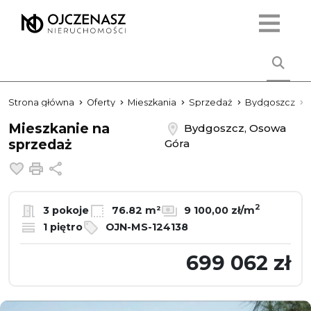
Strona główna
Oferty
Mieszkania
Sprzedaż
Bydgoszcz
Mieszkanie na
Bydgoszcz, Osowa
sprzedaż
Góra
Dodaj do ulubionych
Drukuj
Udostępnij
2
3 pokoje
76.82 m²
9 100,00 zł/m
1 piętro
OJN-MS-124138
699 062 zł