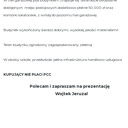
W hali garażowej pod budynkiem znajduje się dwanaście swobodnie
dostępnych miejsc postojowych dodatkowo płatne 50.000 zł oraz
komórki lokatorskie, z windą do poziomu hali garażowej
Budynek wykończony bardzo dobrymi, wysokiej jakości materiałami!
Teren budynku ogrodzony zagospodarowany zielenią
W okolicy szkoła, przedszkole, pełna infrastruktura handlowo-usługowa
KUPUJĄCY NIE PŁACI PCC
Polecam i zapraszam na prezentację
Wojtek Jeruzal