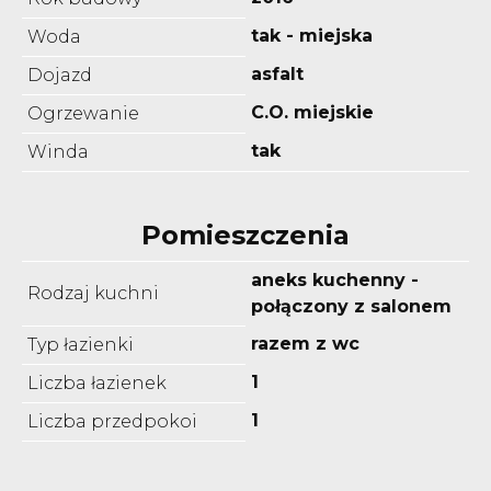
tak - miejska
Woda
asfalt
Dojazd
C.O. miejskie
Ogrzewanie
tak
Winda
Pomieszczenia
aneks kuchenny -
Rodzaj kuchni
połączony z salonem
razem z wc
Typ łazienki
1
Liczba łazienek
1
Liczba przedpokoi