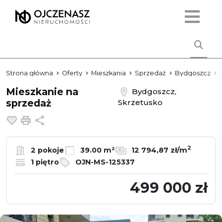
Strona główna
Oferty
Mieszkania
Sprzedaż
Bydgoszcz
Mieszkanie na
Bydgoszcz,
sprzedaż
Skrzetusko
Dodaj do ulubionych
Drukuj
Udostępnij
2
2 pokoje
39.00 m²
12 794,87 zł/m
1 piętro
OJN-MS-125337
499 000 zł