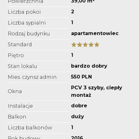
39,00 m²
Powierzchnia
2
Liczba pokoi
1
Liczba sypialni
apartamentowiec
Rodzaj budynku
Standard
1
Piętro
bardzo dobry
Stan lokalu
550 PLN
Mies. czynsz admin.
PCV 3 szyby, ciepły
Okna
montaż
dobre
Instalacje
duży
Balkon
1
Liczba balkonów
2016
Rok budowy