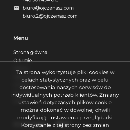
biuro@ojczenasz.com
biuro.2@ojczenasz.com
Menu
Strona główna
O firmie
Oferty
Ta strona wykorzystuje pliki cookies w
Zgłoszenia
celach statystycznych oraz w celu
Ulubione
dostosowania naszych serwisów do
Kontakt
indywidualnych potrzeb klientów. Zmiany
Rodo
ustawień dotyczących plików cookie
można dokonać w dowolnej chwili
modyfikując ustawienia przeglądarki.
Facebook
Facebook
Facebook
Social Media
Korzystanie z tej strony bez zmian