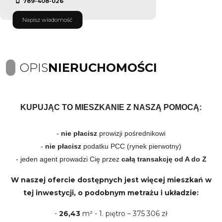
789-408-026
Napisz wiadomość
OPIS
NIERUCHOMOŚCI
KUPUJĄC TO MIESZKANIE Z NASZĄ POMOCĄ:
-
nie płacisz
prowizji pośrednikowi
-
nie płacisz
podatku PCC (rynek pierwotny)
- jeden agent prowadzi Cię przez
całą transakcję
od A do Z
W naszej ofercie dostępnych jest więcej mieszkań w
tej inwestycji, o podobnym metrażu i układzie:
-
26,43
m² - 1. piętro – 375 306 zł