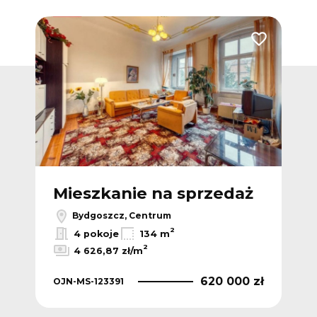
Dodaj do ulubionych
Dodaj do ulub
ż
Mieszkanie na sprzedaż
M
Bydgoszcz, Centrum
2
4 pokoje
134 m
2
4 626,87 zł/m
 zł
620 000 zł
OJN-MS-123391
OJN