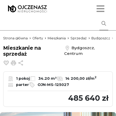
Strona główna
Oferty
Mieszkania
Sprzedaż
Bydgoszcz
Mieszkanie na
Bydgoszcz,
sprzedaż
Centrum
Dodaj do ulubionych
Drukuj
Udostępnij
2
1 pokoj
34.20 m²
14 200,00 zł/m
parter
OJN-MS-125027
485 640 zł