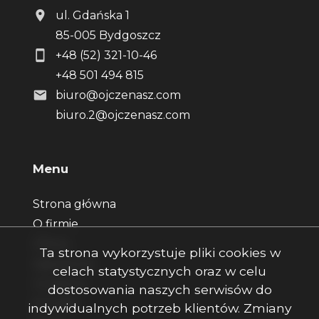
ul. Gdańska 1
85-005 Bydgoszcz
+48 (52) 321-10-46
+48 501 494 815
biuro@ojczenasz.com
biuro.2@ojczenasz.com
Menu
Strona główna
O firmie
Oferty
Ta strona wykorzystuje pliki cookies w
Zgłoszenia
celach statystycznych oraz w celu
Ulubione
dostosowania naszych serwisów do
Kontakt
indywidualnych potrzeb klientów. Zmiany