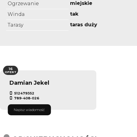
miejskie
Ogrzewanie
tak
Winda
taras duży
Tarasy
16
OFERT
Damian Jekel
512479352
789-408-026
Napisz wiadomość