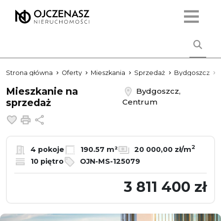
Strona główna
Oferty
Mieszkania
Sprzedaż
Bydgoszcz
Mieszkanie na
Bydgoszcz,
sprzedaż
Centrum
Dodaj do ulubionych
Drukuj
Udostępnij
2
4 pokoje
190.57 m²
20 000,00 zł/m
10 piętro
OJN-MS-125079
3 811 400 zł