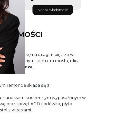
Napisz wiadomość
UCHOMOŚCI
 znajdującej się na drugim piętrze w
ienicy w samym centrum miasta, ulica
Sienkiewicza
.
m remoncie składa się z:
u z aneksem kuchennym wyposażonym w
wę oraz sprzęt AGD (lodówka, płyta
tół z krzesłami.