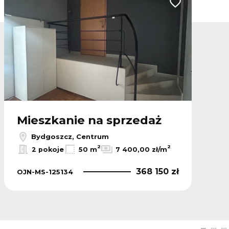
lubionych
Dodaj do ulubio
Mieszkanie na sprzedaż
Bydgoszcz, Centrum
2
2
2 pokoje
50 m
7 400,00 zł/m
368 150 zł
OJN-MS-125134