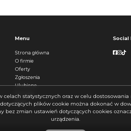
Menu
Social
Faceb
Face
Fac
Strona główna
O firmie
Oferty
Zgłoszenia
Ulubione
Kontakt
s w celach statystycznych oraz w celu dostosowani
Rodo
 dotyczących plików cookie można dokonać w dowo
rony bez zmian ustawień dotyczących cookies ozna
urządzenia.