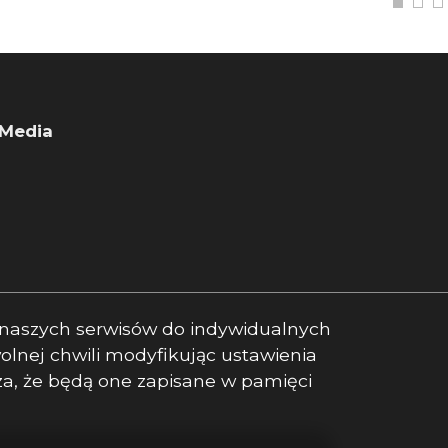
 Media
ook
book
ebook
a naszych serwisów do indywidualnych
lnej chwili modyfikując ustawienia
cza, że będą one zapisane w pamięci