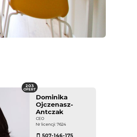
203
OFERT
Dominika
Ojczenasz-
Antczak
CEO
Nr licencji: 7624
507-146-175