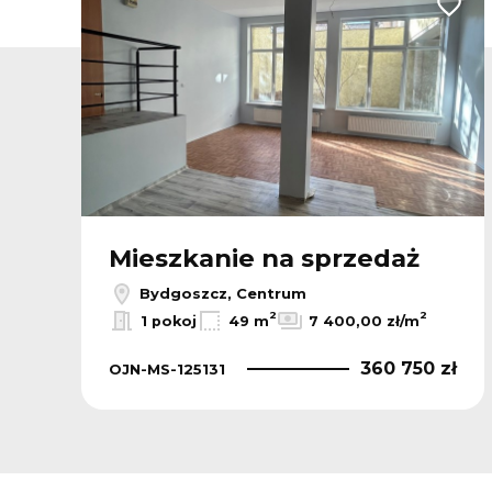
odaj do ulubionych
Dodaj
Mieszkanie na sprzedaż
Bydgoszcz, Centrum
2
2
1 pokoj
49 m
7 400,00 zł/m
ł
360 750 zł
OJN-MS-125131