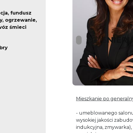
cja, fundusz
, ogrzewanie,
óz śmieci
OPIS
NIER
bry
Oferta mieszkania
odrestaurowanej kam
Mieszkanie po generalny
- umeblowanego salon
wysokiej jakości zabudo
indukcyjna, zmywarka), s