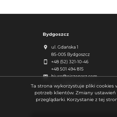
Bydgoszcz
ul. Gdańska 1
85-005 Bydgoszcz
+48 (52) 321-10-46
+48 501 494 815
biuro@ojczenasz.com
biuro.2@ojczenasz.com
Ta strona wykorzystuje pliki cookie
potrzeb klientów. Zmiany ustawień
przeglądarki. Korzystanie z tej st