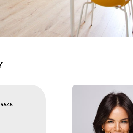
Y
24545