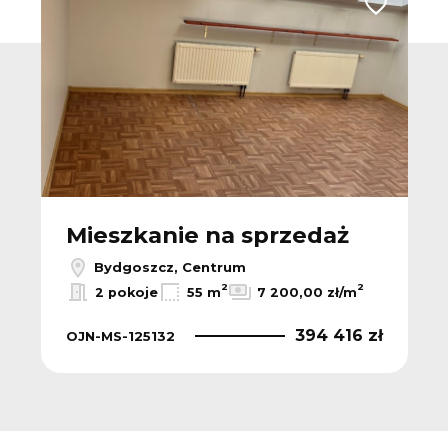
 do ulubionych
Dodaj do u
Mieszkanie na sprzedaż
Bydgoszcz, Centrum
2
2
2 pokoje
55 m
7 200,00 zł/m
394 416 zł
OJN-MS-125132