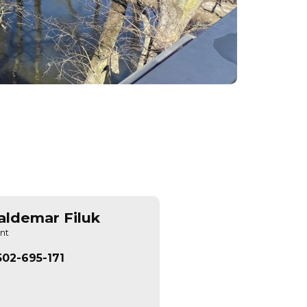
ldemar Filuk
nt
502-695-171