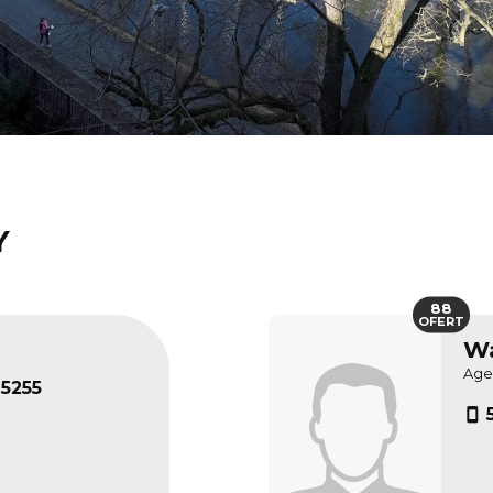
Y
88
OFERT
Wa
Age
5255