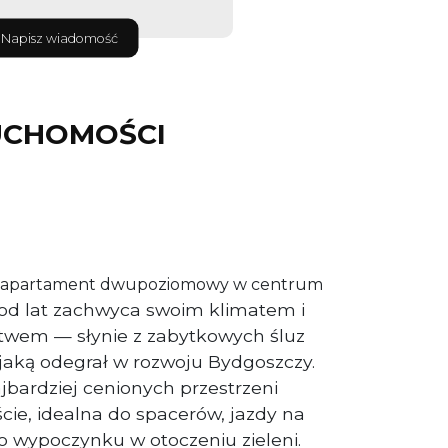
Napisz wiadomość
UCHOMOŚCI
y apartament dwupoziomowy w centrum
od lat zachwyca swoim klimatem i
twem — słynie z zabytkowych śluz
i, jaką odegrał w rozwoju Bydgoszczy.
ajbardziej cenionych przestrzeni
cie, idealna do spacerów, jazdy na
o wypoczynku w otoczeniu zieleni.