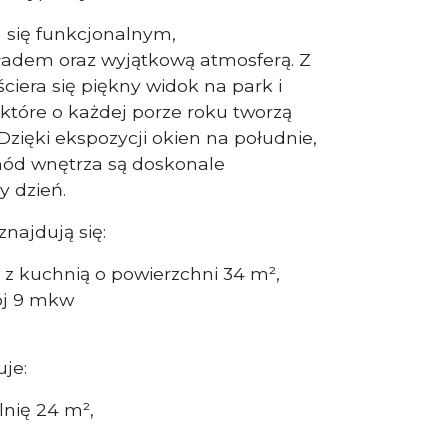
 się funkcjonalnym,
dem oraz wyjątkową atmosferą. Z
ściera się piękny widok na park i
które o każdej porze roku tworzą
Dzięki ekspozycji okien na południe,
hód wnętrza są doskonale
y dzień.
najdują się:
 z kuchnią o powierzchni 34 m²,
ój 9 mkw
je:
nię 24 m²,