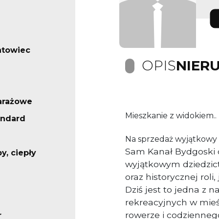
ntowiec
OPIS
NIER
arażowe
Mieszkanie z widokiem..
andard
Na sprzedaż wyjątkow
Sam Kanał Bydgoski 
y, ciepły
wyjątkowym dziedzic
oraz historycznej rol
Dziś jest to jedna z n
rekreacyjnych w mieś
rowerze i codzienneg
r