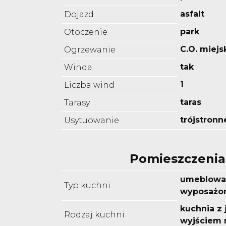
asfalt
Dojazd
park
Otoczenie
C.O. miejs
Ogrzewanie
tak
Winda
1
Liczba wind
taras
Tarasy
trójstronn
Usytuowanie
Pomieszczenia
umeblowa
Typ kuchni
wyposażo
kuchnia z 
Rodzaj kuchni
wyjściem 