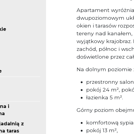
Apartament wyróżnia
dwupoziomowym ukła
okien i tarasów rozpo
kie
tereny nad kanałem, 
wyjątkowy krajobraz. 
zachód, północ i wsc
doświetlone przez cał
Na dolnym poziomie z
e
przestronny salon
pokój 24 m², pok
łazienka 5 m².
na i
Górny poziom obejmu
na
komfortową sypial
jadalnią z
pokój 13 m²,
na taras