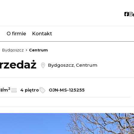
So
O firmie
Kontakt
favorite
Bydgoszcz
Centrum
przedaż
Bydgoszcz, Centrum
2
zł/m
4 piętro
OJN-MS-125255