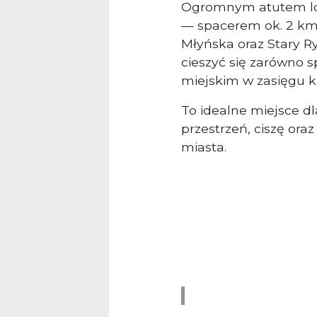
Ogromnym atutem loka
— spacerem ok. 2 km
Młyńska
oraz
Stary R
cieszyć się zarówno s
miejskim w zasięgu k
To idealne miejsce d
przestrzeń, ciszę or
miasta.