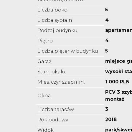
5
Liczba pokoi
4
Liczba sypialni
apartame
Rodzaj budynku
4
Piętro
5
Liczba pięter w budynku
miejsce g
Garaż
wysoki st
Stan lokalu
1 000 PLN
Mies. czynsz admin.
PCV 3 szyb
Okna
montaż
3
Liczba tarasów
2018
Rok budowy
park/skwe
Widok