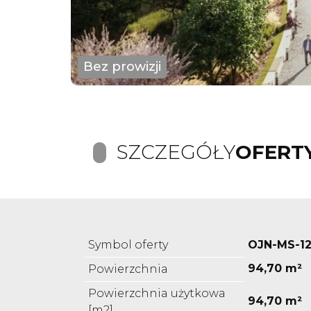
Bez prowizji
SZCZEGÓŁY
OFERT
Symbol oferty
OJN-MS-1
94,70 m²
Powierzchnia
Powierzchnia użytkowa
94,70 m²
[m2]