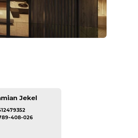
mian Jekel
512479352
789-408-026