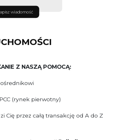
apisz wiadomość
UCHOMOŚCI
KANIE Z NASZĄ POMOCĄ:
 pośrednikowi
 PCC (rynek pierwotny)
i Cię przez całą transakcję od A do Z