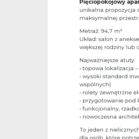
Pięciopokojowy
apa
unikalna propozycja d
maksymalnej przestr
Metraż: 94,7 m²
Układ: salon z anekse
większej rodziny lub 
Najważniejsze atuty:
• topowa lokalizacja –
• wysoki standard inw
wspólnych)
• rolety zewnętrzne e
• przygotowanie pod 
• funkcjonalny, rzadk
• nowoczesna archite
To jeden z nielicznyc
dla osób, które potrze