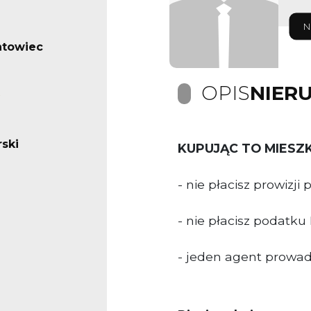
N
ntowiec
OPIS
NIER
ski
KUPUJĄC TO MIESZ
- nie płacisz prowizji
- nie płacisz podatku
- jeden agent prowadz