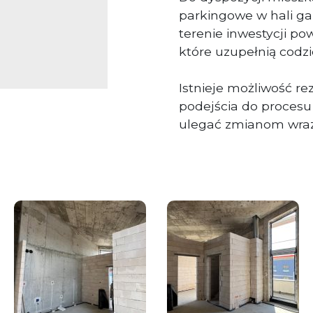
parkingowe w hali ga
terenie inwestycji po
które uzupełnią codz
Istnieje możliwość re
podejścia do proces
ulegać zmianom wraz 