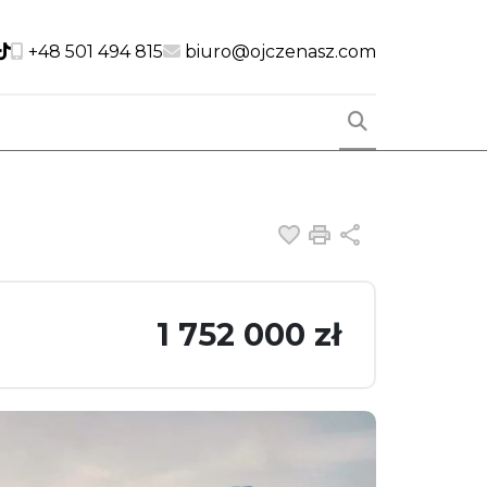
cial link
Social link
Social link
+48 501 494 815
biuro@ojczenasz.com
Dodaj do ulubiony
Drukuj
Udostępnij
1 752 000 zł