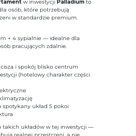
rtament
w inwestycji
Palladium
to
la osób, które potrzebują
zeni w standardzie premium.
m + 4 sypialnie — idealne dla
osób pracujących zdalnie.
 cisza i spokój blisko centrum
estycji (hotelowy charakter części
lektryczne
klimatyzację
o spotykany układ 5 pokoi
ktura
h takich układów w tej inwestycji —
bują realnej przestrzeni, a nie