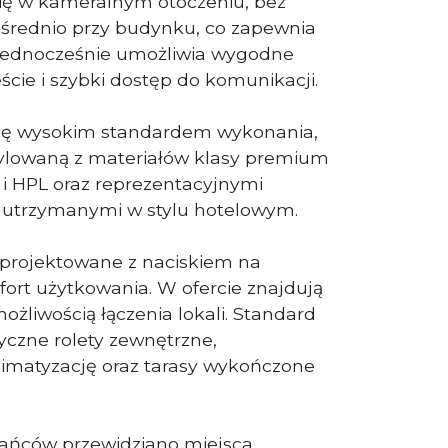
się w kameralnym otoczeniu, bez
ośrednio przy budynku, co zapewnia
a jednocześnie umożliwia wygodne
ście i szybki dostęp do komunikacji.
się wysokim standardem wykonania,
ylowaną z materiałów klasy premium
 i HPL oraz reprezentacyjnymi
 utrzymanymi w stylu hotelowym.
aprojektowane z naciskiem na
fort użytkowania. W ofercie znajdują
możliwością łączenia lokali. Standard
yczne rolety zewnętrzne,
imatyzację oraz tarasy wykończone
kańców przewidziano miejsca