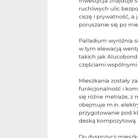
Inwestycja znajduje 
ruchliwych ulic bezp
ciszę i prywatność, 
poruszanie się po mie
Palladium wyróżnia 
w tym elewacją went
takich jak Alucobond
częściami wspólnymi
Mieszkania zostały z
funkcjonalność i kom
się różne metraże, z 
obejmuje m.in. elektr
przygotowanie pod kl
deską kompozytową.
Do dyspozycji miesz