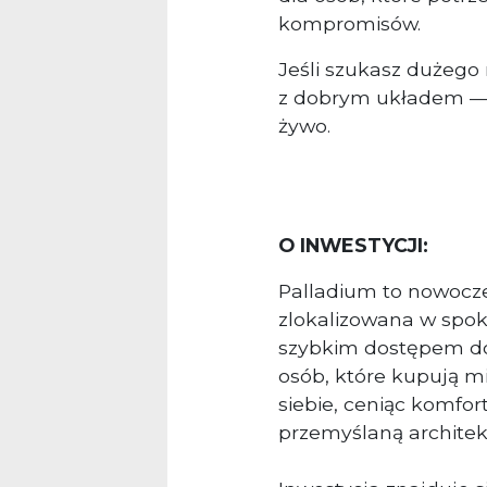
kompromisów.
Jeśli szukasz dużeg
z dobrym układem — t
żywo.
O INWESTYCJI:
Palladium to nowocz
zlokalizowana w spoko
szybkim dostępem do
osób, które kupują m
siebie, ceniąc komfor
przemyślaną architek