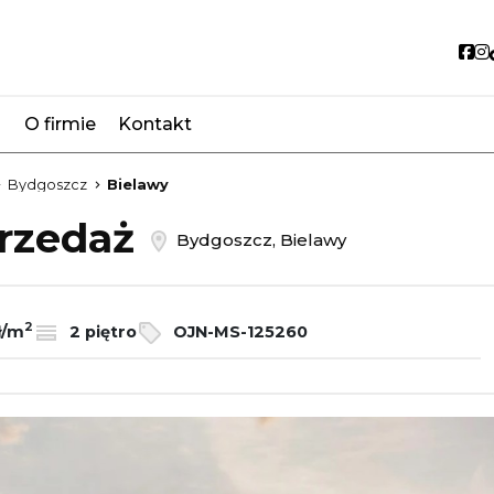
So
O firmie
Kontakt
favorite
Bydgoszcz
Bielawy
przedaż
Bydgoszcz, Bielawy
2
ł/m
2 piętro
OJN-MS-125260