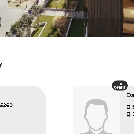
Y
16
OFERT
Da
25260