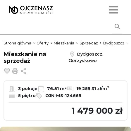
Strona główna
Oferty
Mieszkania
Sprzedaż
Bydgoszcz
Mieszkanie na
Bydgoszcz,
sprzedaż
Górzyskowo
Dodaj do ulubionych
Drukuj
Udostępnij
2
3 pokoje
76.81 m²
19 255,31 zł/m
5 piętro
OJN-MS-124665
1 479 000 zł