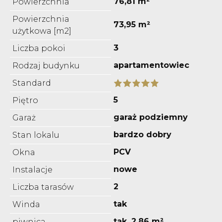
76,81 m²
Powierzchnia
Powierzchnia
73,95 m²
użytkowa [m2]
3
Liczba pokoi
apartamentowiec
Rodzaj budynku
Standard
5
Piętro
garaż podziemny
Garaż
bardzo dobry
Stan lokalu
PCV
Okna
nowe
Instalacje
2
Liczba tarasów
tak
Winda
tak, 2,86 m²
piwnica