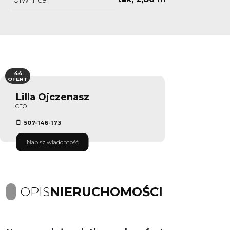
44
OFERT
Lilla Ojczenasz
CEO
507-146-173
Napisz wiadomość
OPIS
NIERUCHOMOŚCI