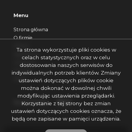
Menu
Strona główna
O firmie
Oferty
Ta strona wykorzystuje pliki cookies w
Zgłoszenia
celach statystycznych oraz w celu
Ulubione
dostosowania naszych serwisów do
Kontakt
indywidualnych potrzeb klientów. Zmiany
Rodo
ustawień dotyczących plików cookie
można dokonać w dowolnej chwili
modyfikując ustawienia przeglądarki.
Facebook
Facebook
Facebook
Social Media
Korzystanie z tej strony bez zmian
ustawień dotyczących cookies oznacza, że
będą one zapisane w pamięci urządzenia.