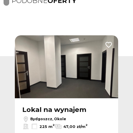
PODOBNE
OFERTY
Dodaj do ulubionych
Dodaj do ulub
Lokal na wynajem
L
Bydgoszcz, Okole
2
2
225 m
47,00 zł/m