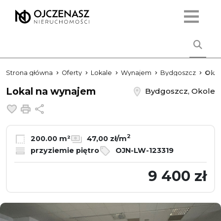
Strona główna
Oferty
Lokale
Wynajem
Bydgoszcz
Oko
Lokal na wynajem
Bydgoszcz, Okole
Dodaj do ulubionych
Drukuj
Udostępnij
2
200.00 m²
47,00 zł/m
przyziemie piętro
OJN-LW-123319
9 400 zł