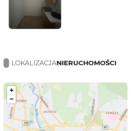
LOKALIZACJA
NIERUCHOMOŚCI
+
−