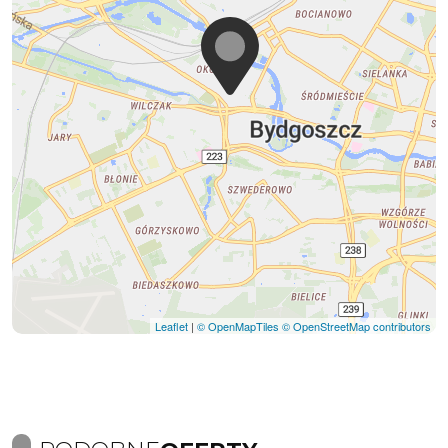
Leaflet
|
© OpenMapTiles
© OpenStreetMap contributors