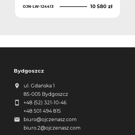
 zł
10 580 zł
OJN-LW-124413
OJN
Bydgoszcz
ul. Gdańska 1
85-005 Bydgoszcz
+48 (52) 321-10-46
+48 501 494 815
biuro@ojczenasz.com
biuro.2@ojczenasz.com