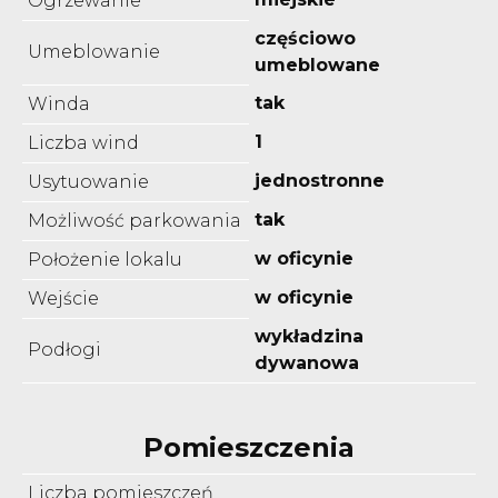
Ogrzewanie
częściowo
Umeblowanie
umeblowane
tak
Winda
1
Liczba wind
jednostronne
Usytuowanie
tak
Możliwość parkowania
w oficynie
Położenie lokalu
w oficynie
Wejście
wykładzina
Podłogi
dywanowa
Pomieszczenia
Liczba pomieszczeń