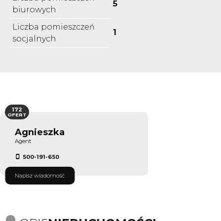
5
biurowych
Liczba pomieszczeń
1
socjalnych
172
OFERT
Agnieszka
Agent
500-191-650
Napisz wiadomość