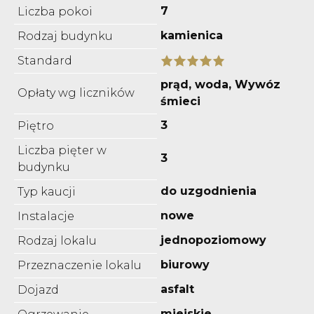
7
Liczba pokoi
kamienica
Rodzaj budynku
Standard
prąd, woda, Wywóz
Opłaty wg liczników
śmieci
3
Piętro
Liczba pięter w
3
budynku
do uzgodnienia
Typ kaucji
nowe
Instalacje
jednopoziomowy
Rodzaj lokalu
biurowy
Przeznaczenie lokalu
asfalt
Dojazd
miejskie