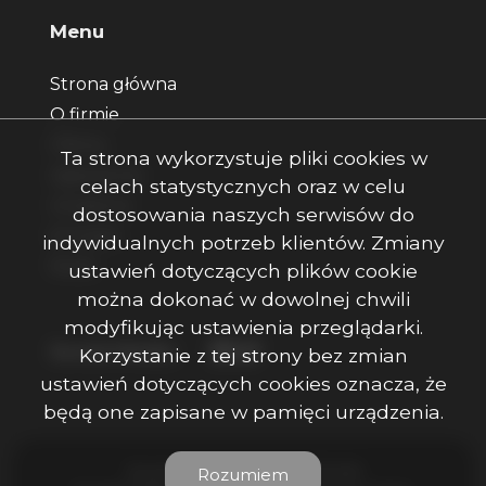
Menu
Strona główna
O firmie
Oferty
Ta strona wykorzystuje pliki cookies w
Zgłoszenia
celach statystycznych oraz w celu
Ulubione
dostosowania naszych serwisów do
Kontakt
indywidualnych potrzeb klientów. Zmiany
Rodo
ustawień dotyczących plików cookie
można dokonać w dowolnej chwili
modyfikując ustawienia przeglądarki.
Facebook
Facebook
Facebook
Social Media
Korzystanie z tej strony bez zmian
ustawień dotyczących cookies oznacza, że
będą one zapisane w pamięci urządzenia.
Ojczenasz Nieruchomości © 2026
Rozumiem