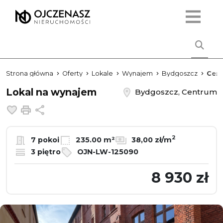
Strona główna
Oferty
Lokale
Wynajem
Bydgoszcz
Cen
Lokal na wynajem
Bydgoszcz, Centrum
Dodaj do ulubionych
Drukuj
Udostępnij
2
7 pokoi
235.00 m²
38,00 zł/m
3 piętro
OJN-LW-125090
8 930 zł