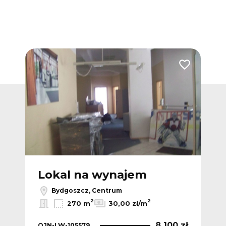
Dodaj do ulubionych
Dodaj do ulub
Lokal na wynajem
L
Bydgoszcz, Centrum
2
2
270 m
30,00 zł/m
 zł
8 100 zł
OJN-LW-105579
OJN