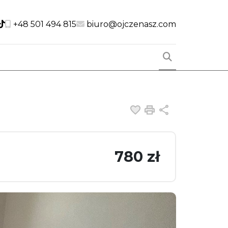
cial link
Social link
Social link
+48 501 494 815
biuro@ojczenasz.com
Dodaj do ulubiony
Drukuj
Udostępnij
780 zł