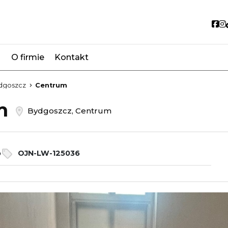
So
O firmie
Kontakt
favorite
dgoszcz
Centrum
em
Bydgoszcz, Centrum
o
OJN-LW-125036