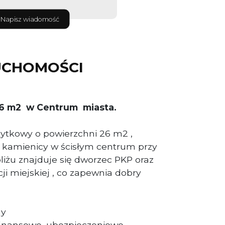
Napisz wiadomość
UCHOMOŚCI
26 m2 w Centrum miasta.
żytkowy o powierzchni 26 m2 ,
e kamienicy w ścisłym centrum przy
bliżu znajduje się dworzec PKP oraz
i miejskiej , co zapewnia dobry
ny
finansowe, ubezpieczeniowe