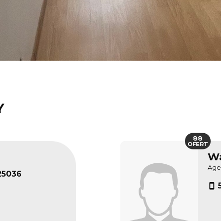
Y
88
OFERT
Wa
Age
25036