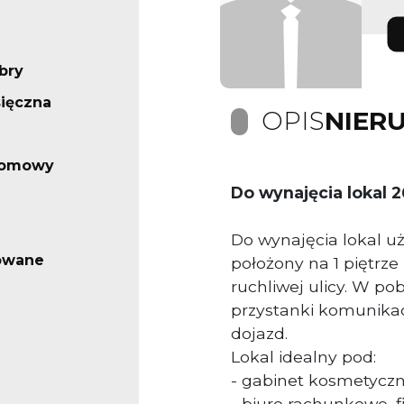
bry
ięczna
OPIS
NIER
iomowy
Do wynajęcia lokal 
Do wynajęcia lokal u
owane
położony na 1 piętrz
ruchliwej ulicy. W po
przystanki komunikacj
dojazd.
Lokal idealny pod:
- gabinet kosmetycz
- biuro rachunkowe, 