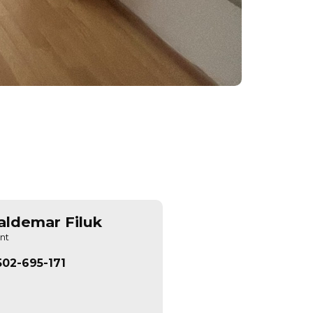
ldemar Filuk
nt
502-695-171