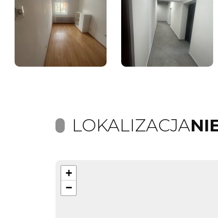
LOKALIZACJA
NI
+
−