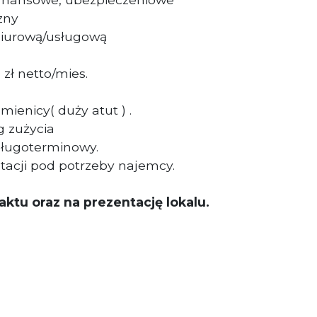
czny
 biurową/usługową
 zł netto/mies.
mienicy( duży atut ) .
g zużycia
ługoterminowy.
tacji pod potrzeby najemcy.
ktu oraz na prezentację lokalu.