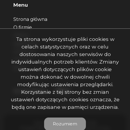
Menu
Strona główna
O firmie
Oferty
Ta strona wykorzystuje pliki cookies w
Zgłoszenia
celach statystycznych oraz w celu
Ulubione
dostosowania naszych serwisów do
Kontakt
indywidualnych potrzeb klientów. Zmiany
Rodo
ustawień dotyczących plików cookie
można dokonać w dowolnej chwili
modyfikując ustawienia przeglądarki.
Facebook
Facebook
Facebook
Social Media
Korzystanie z tej strony bez zmian
ustawień dotyczących cookies oznacza, że
będą one zapisane w pamięci urządzenia.
Ojczenasz Nieruchomości © 2026
Rozumiem
Program dla biur nieruchomości
Galactica Virgo