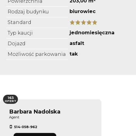
203,00 m²
Powierzchnia
biurowiec
Rodzaj budynku
Standard
jednomiesięczna
Typ kaucji
asfalt
Dojazd
tak
Możliwość parkowania
163
OFERT
Barbara Nadolska
Agent
514-058-962