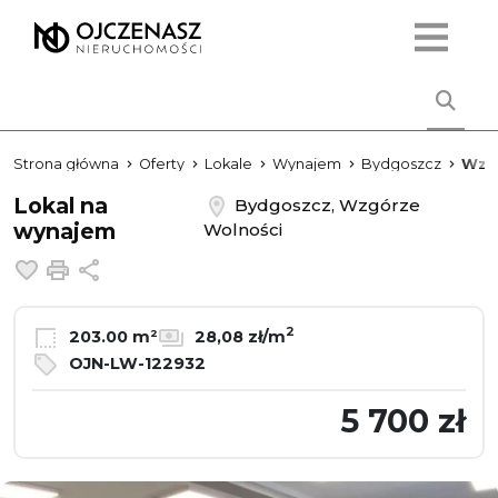
Strona główna
Oferty
Lokale
Wynajem
Bydgoszcz
Wzg
Lokal na
Bydgoszcz, Wzgórze
wynajem
Wolności
Dodaj do ulubionych
Drukuj
Udostępnij
2
203.00 m²
28,08 zł/m
OJN-LW-122932
5 700 zł