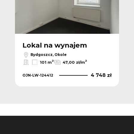
Lokal na wynajem
L
Bydgoszcz, Okole
2
2
101 m
47,00 zł/m
 zł
4 748 zł
OJN-LW-124412
OJN