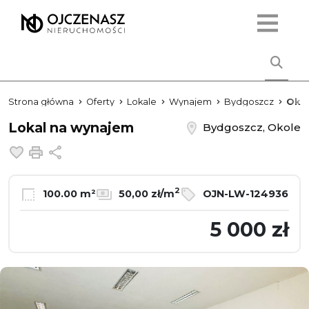
Strona główna
Oferty
Lokale
Wynajem
Bydgoszcz
Oko
Lokal na wynajem
Bydgoszcz, Okole
Dodaj do ulubionych
Drukuj
Udostępnij
2
100.00 m²
50,00 zł/m
OJN-LW-124936
5 000 zł