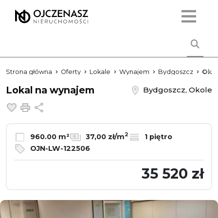
Strona główna
Oferty
Lokale
Wynajem
Bydgoszcz
Oko
Lokal na wynajem
Bydgoszcz, Okole
Dodaj do ulubionych
Drukuj
Udostępnij
2
960.00 m²
37,00 zł/m
1 piętro
OJN-LW-122506
35 520 zł