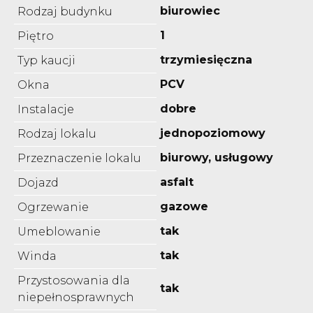
biurowiec
Rodzaj budynku
1
Piętro
trzymiesięczna
Typ kaucji
PCV
Okna
dobre
Instalacje
jednopoziomowy
Rodzaj lokalu
biurowy, usługowy
Przeznaczenie lokalu
asfalt
Dojazd
gazowe
Ogrzewanie
tak
Umeblowanie
tak
Winda
Przystosowania dla
tak
niepełnosprawnych