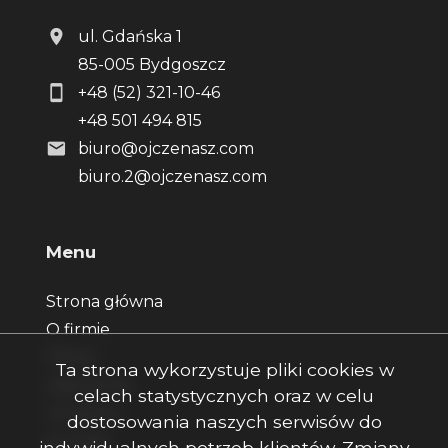
ul. Gdańska 1
85-005 Bydgoszcz
+48 (52) 321-10-46
+48 501 494 815
biuro@ojczenasz.com
biuro.2@ojczenasz.com
Menu
Strona główna
O firmie
Oferty
Ta strona wykorzystuje pliki cookies w
Zgłoszenia
celach statystycznych oraz w celu
Ulubione
dostosowania naszych serwisów do
Kontakt
indywidualnych potrzeb klientów. Zmiany