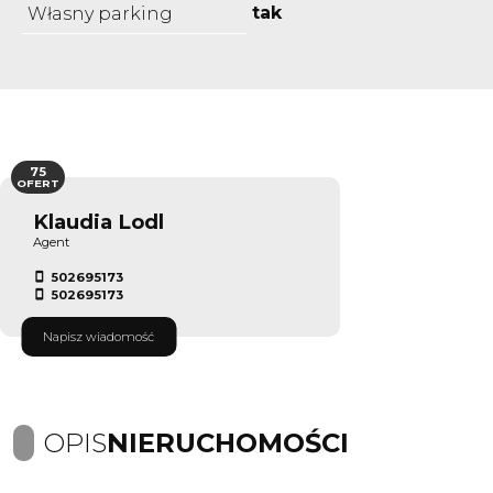
tak
Własny parking
75
OFERT
Klaudia Lodl
Agent
502695173
502695173
Napisz wiadomość
OPIS
NIERUCHOMOŚCI